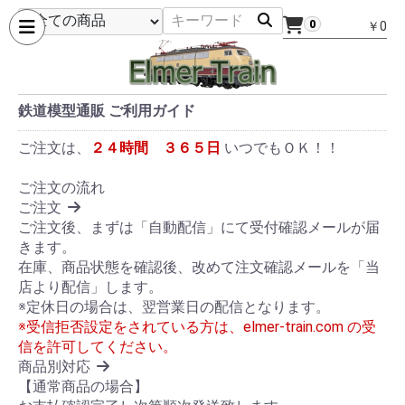
0
￥0
鉄道模型通販 ご利用ガイド
ご注文は、
２４時間 ３６５日
いつでもＯＫ！！
ご注文の流れ
ご注文
ご注文後、まずは「自動配信」にて受付確認メールが届
きます。
在庫、商品状態を確認後、改めて注文確認メールを「当
店より配信」します。
※定休日の場合は、翌営業日の配信となります。
※受信拒否設定をされている方は、elmer-train.com の受
信を許可してください。
商品別対応
【通常商品の場合】