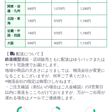
関東・信
840円
1,070円
1,280円
越・九州
北陸・東
740円
970円
1,180円
海
近畿・中
740円
970円
1,180円
国・四国
大阪
690円
900円
1,130円
【
配送について 】
鉄道模型
通販・店頭販売ともに配送はゆうパックまたは
ヤマト宅急便でお届けします。
地域や商品の大きさによりましては、物流会社が変更に
なることもございますが、何卒ご了承ください。
※物流会社の指定は御受けしかねます。
・ご注文確認（前払いの場合はご入金確認）の3営業日
以内に発送をこころがけておりますが、万が一ご出荷が
遅れる場合はメールでご連絡致します。