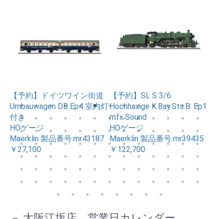
35
【予約】ドイツワイン街道
【予約】SL S 3/6
【予
Umbauwagen DB Ep4 室内灯
Hochhaxige K.Bay.Sts.B. Ep1
P
付き
mfx Sound
ッ
5
HOゲージ
HOゲージ
H
Maerklin 製品番号:mr43187
Maerklin 製品番号:mr39435
Ma
￥27,100
￥122,700
￥3
－ 大阪江坂店 営業日カレンダー