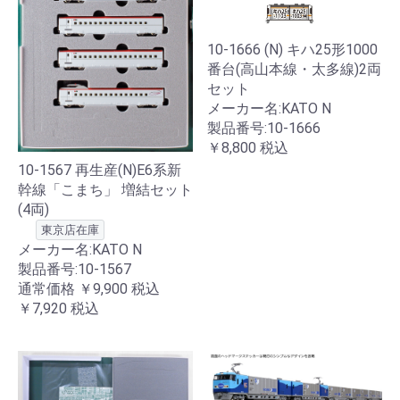
10-1666 (N) キハ25形1000
番台(高山本線・太多線)2両
セット
メーカー名:KATO N
製品番号:10-1666
￥8,800
税込
10-1567 再生産(N)E6系新
幹線「こまち」 増結セット
(4両)
東京店在庫
メーカー名:KATO N
製品番号:10-1567
通常価格
￥9,900
税込
￥7,920
税込