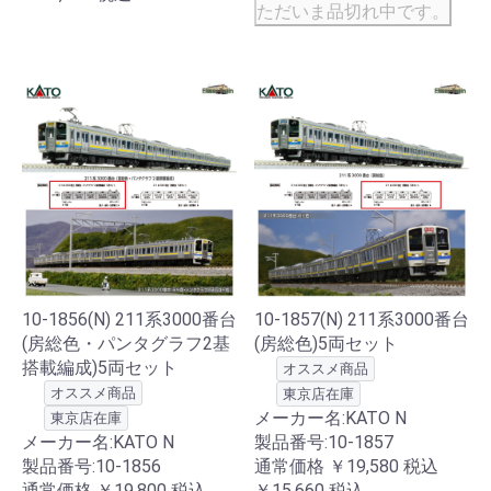
ただいま品切れ中です。
10-1856(N) 211系3000番台
10-1857(N) 211系3000番台
(房総色・パンタグラフ2基
(房総色)5両セット
搭載編成)5両セット
オススメ商品
オススメ商品
東京店在庫
メーカー名:KATO N
東京店在庫
メーカー名:KATO N
製品番号:10-1857
製品番号:10-1856
通常価格
￥19,580
税込
通常価格
￥19,800
税込
￥15,660
税込