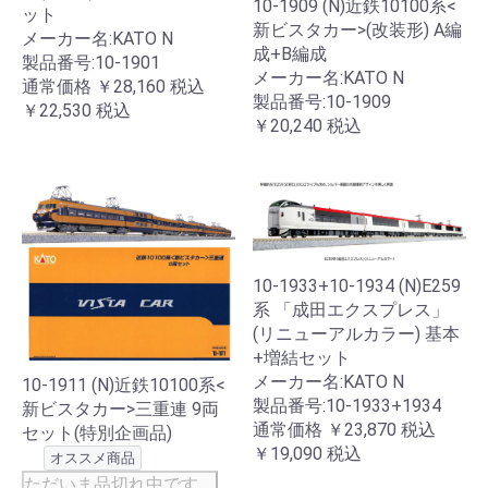
10-1909 (N)近鉄10100系<
ット
新ビスタカー>(改装形) A編
メーカー名:KATO N
成+B編成
製品番号:10-1901
メーカー名:KATO N
通常価格
￥28,160
税込
製品番号:10-1909
￥22,530
税込
￥20,240
税込
10-1933+10-1934 (N)E259
系 「成田エクスプレス」
(リニューアルカラー) 基本
+増結セット
メーカー名:KATO N
10-1911 (N)近鉄10100系<
製品番号:10-1933+1934
新ビスタカー>三重連 9両
通常価格
￥23,870
税込
セット(特別企画品)
￥19,090
税込
オススメ商品
ただいま品切れ中です。