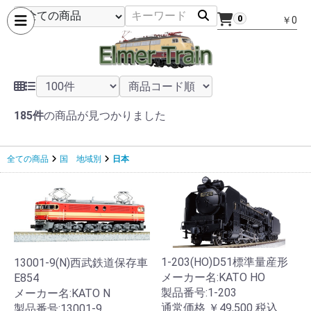
0
￥0
185件
の商品が見つかりました
全ての商品
国 地域別
日本
1-203(HO)D51標準量産形
13001-9(N)西武鉄道保存車
メーカー名:KATO HO
E854
製品番号:1-203
メーカー名:KATO N
通常価格
￥49,500
税込
製品番号:13001-9