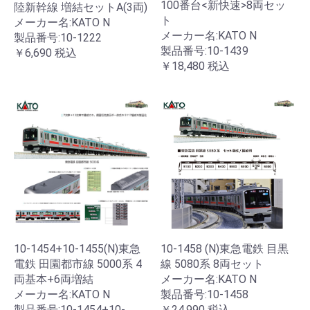
100番台<新快速>8両セッ
陸新幹線 増結セットA(3両)
ト
メーカー名:KATO N
メーカー名:KATO N
製品番号:10-1222
製品番号:10-1439
￥6,690
税込
￥18,480
税込
10-1454+10-1455(N)東急
10-1458 (N)東急電鉄 目黒
電鉄 田園都市線 5000系 4
線 5080系 8両セット
両基本+6両増結
メーカー名:KATO N
メーカー名:KATO N
製品番号:10-1458
製品番号:10-1454+10-
￥24,990
税込