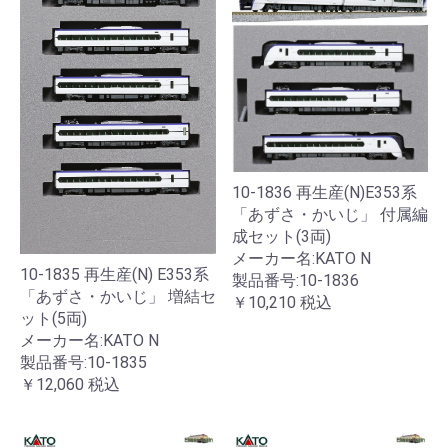
10-1836 再生産(N)E353系
「あずさ・かいじ」 付属編
成セット(3両)
メーカー名:KATO N
10-1835 再生産(N) E353系
製品番号:10-1836
「あずさ・かいじ」 増結セ
￥10,210
税込
ット(5両)
メーカー名:KATO N
製品番号:10-1835
￥12,060
税込