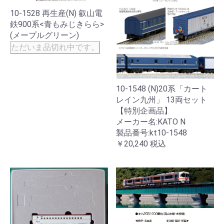
10-1528 再生産(N) 叡山電
鉄900系<青もみじきらら>
(メープルグリーン)
ただいま品切れ中です。
10-1548 (N)20系「カート
レイン九州」 13両セット
【特別企画品】
メーカー名:KATO N
製品番号:kt10-1548
￥20,240
税込