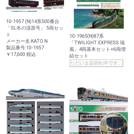
10-1957 (N)14系500番台
「SL冬の湿原号」 5両セッ
ト
10-1965(N)87系
メーカー名:KATO N
「TWILIGHT EXPRESS 瑞
製品番号:10-1957
風」4両基本セット+6両増
￥17,600
税込
結セット
ただいま品切れ中です。