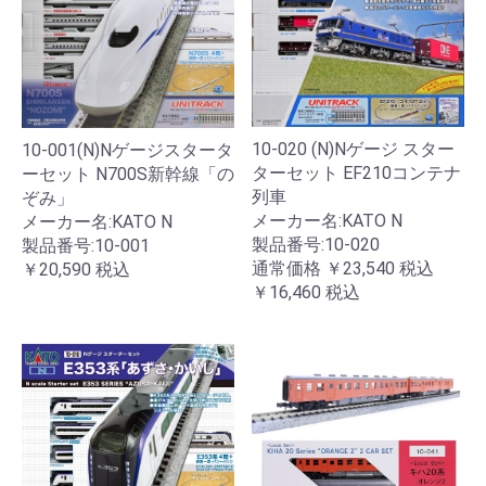
10-020 (N)Nゲージ スター
10-001(N)Nゲージスタータ
ターセット EF210コンテナ
ーセット N700S新幹線「の
列車
ぞみ」
メーカー名:KATO N
メーカー名:KATO N
製品番号:10-020
製品番号:10-001
通常価格
￥23,540
税込
￥20,590
税込
￥16,460
税込