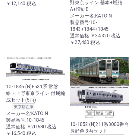
野東京ライン 基本+増結
￥12,140
税込
A+増結B
メーカー名:KATO N
製品番号:10-
1843+1844+1845
通常価格
￥34,320
税込
￥27,460
税込
10-1846 (N)E531系 常磐
線・上野東京ライン 付属編
成セット(5両)
東京店在庫
メーカー名:KATO N
製品番号:10-1846
10-1852 (N)211系3000番台
通常価格
￥20,680
税込
長野色 3両セット
￥16,540
税込