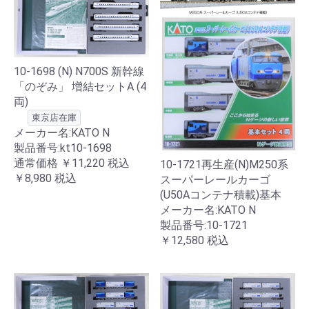
10-1698 (N) N700S 新幹線
「のぞみ」 増結セットA (4
両)
東京店在庫
メーカー名:KATO N
製品番号:kt10-1698
通常価格
￥11,220
税込
10-1721再生産(N)M250系
￥8,980
税込
スーパーレールカーゴ
(U50Aコンテナ積載)基本
メーカー名:KATO N
製品番号:10-1721
￥12,580
税込