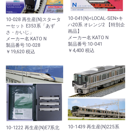
10-041(N)<LOCAL-SEN>キ
10-028 再生産(N)スタータ
ハ20系 オレンジ2 【特別企
ーセット E353系「あず
画品】
さ・かいじ」
メーカー名:KATO N
メーカー名:KATO N
製品番号:10-041
製品番号:10-028
￥4,400
税込
￥19,620
税込
10-1439 再生産(N)225系
10-1222 再生産(N)E7系北