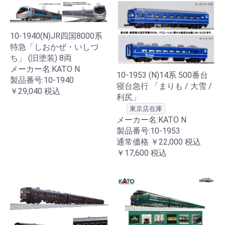
10-1940(N)JR四国8000系
特急「しおかぜ・いしづ
ち」 (旧塗装) 8両
メーカー名:KATO N
10-1953 (N)14系 500番台
製品番号:10-1940
寝台急行 「まりも / 大雪 /
￥29,040
税込
利尻」
東京店在庫
メーカー名:KATO N
製品番号:10-1953
通常価格
￥22,000
税込
￥17,600
税込