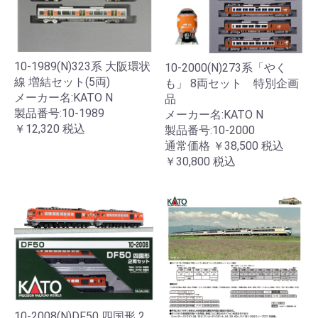
10-1989(N)323系 大阪環状
10-2000(N)273系「やく
線 増結セット(5両)
も」 8両セット 特別企画
メーカー名:KATO N
品
製品番号:10-1989
メーカー名:KATO N
￥12,320
税込
製品番号:10-2000
通常価格
￥38,500
税込
￥30,800
税込
10-2008(N)DF50 四国形 2