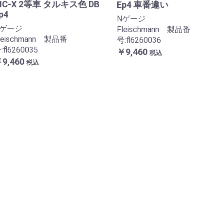
IC-X 2等車 タルキス色 DB
Ep4 車番違い
p4
Nゲージ
Nゲージ
Fleischmann 製品番
leischmann 製品番
号:fl6260036
:fl6260035
￥9,460
税込
9,460
税込