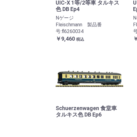
UIC-X 1等/2等車 タルキス
U
色 DB Ep4
E
Nゲージ
Fleischmann 製品番
F
号:fl6260034
号
￥9,460
￥
税込
Schuerzenwagen 食堂車
タルキス色 DB Ep6