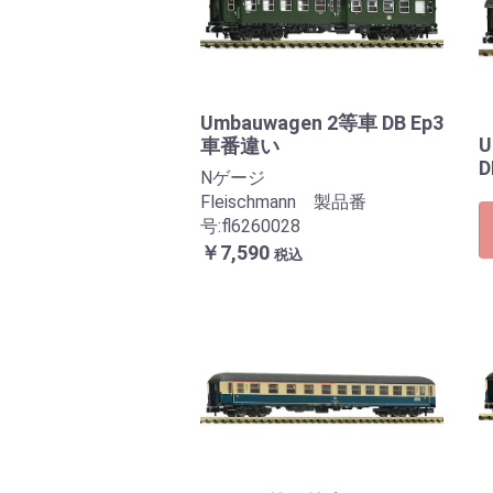
Umbauwagen 2等車 DB Ep3
U
車番違い
D
Nゲージ
Fleischmann 製品番
号:fl6260028
￥7,590
税込