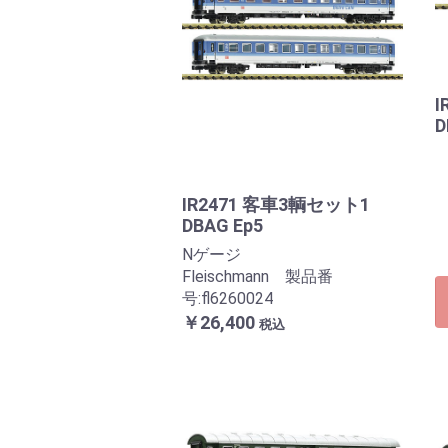
I
D
IR2471 客車3輌セット1
DBAG Ep5
Nゲージ
Fleischmann 製品番
号:fl6260024
￥26,400
税込