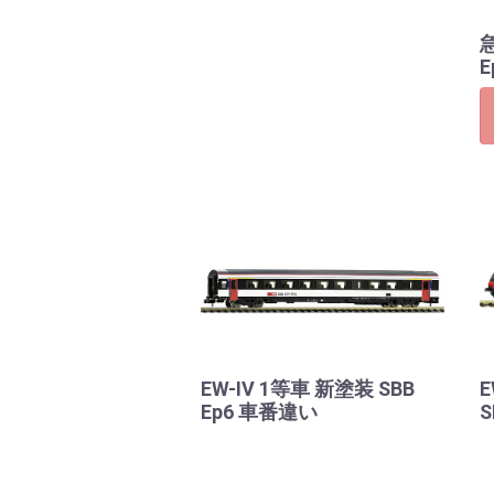
E
EW-IV 1等車 新塗装 SBB
E
Ep6 車番違い
S