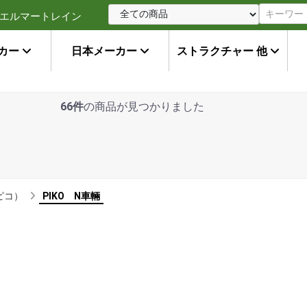
エルマートレイン
カー
日本メーカー
ストラクチャー 他
66件
の商品が見つかりました
（ピコ）
PIKO N車輛