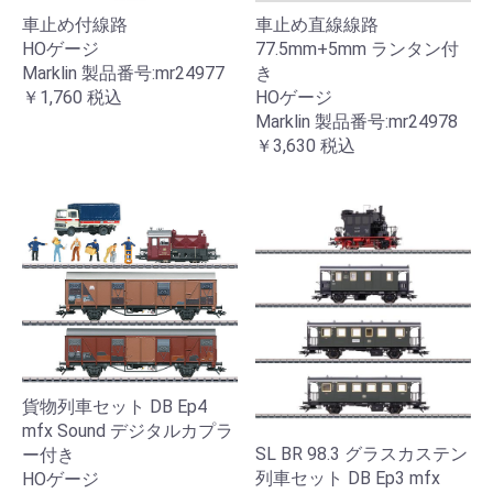
車止め付線路
車止め直線線路
HOゲージ
77.5mm+5mm ランタン付
Marklin 製品番号:mr24977
き
￥1,760
税込
HOゲージ
Marklin 製品番号:mr24978
￥3,630
税込
貨物列車セット DB Ep4
mfx Sound デジタルカプラ
SL BR 98.3 グラスカステン
ー付き
列車セット DB Ep3 mfx
HOゲージ