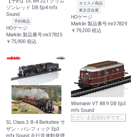
【予約】DL BR 221 クリム
オススメ商品
ゾンレッド DB Ep4 mfx
東京店在庫
Sound
HOゲージ
予約商品
Marklin 製品番号:mr37829
HOゲージ
￥79,200
税込
Marklin 製品番号:mr37825
￥75,900
税込
Wismarer VT 88.9 DB Ep3
mfx Sound
ただいま品切れ中です。
SL Class 2-8-4 Berkshire サ
ザン・パシフィック Ep3
mfx Sound 走行音連動発煙