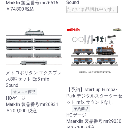
Sound
Marklin 製品番号:mr26616
￥74,800
税込
ただいま品切れ中です。
メトロポリタン エクスプレ
ス8輌セット Ep5 mfx
Sound
【予約】start up Europa-
オススメ商品
Park デジタルスターターセ
HOゲージ
ット mfx サウンドなし
Marklin 製品番号:mr26931
予約商品
￥209,000
税込
HOゲージ
Maerklin 製品番号:mr29030
￥35,100
税込