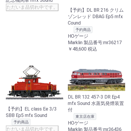
記念機関車 mfx Sound
ただいま品切れ中です。
【予約】DL BR 216 クリム
ゾンレッド DBAG Ep5 mfx
Cound
予約商品
HOゲージ
Marklin 製品番号:mr36217
￥48,600
税込
DL BR 132 457-3 DR Ep4
mfx Sound 水蒸気発煙装置
【予約】EL class Ee 3/3
付
SBB Ep5 mfx Sound
東京店在庫
予約商品
HOゲージ
ただいま品切れ中です。
Marklin 製品番号:mr36436