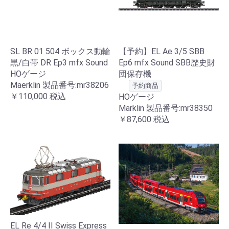
SL BR 01 504 ボックス動輪
【予約】EL Ae 3/5 SBB
黒/白帯 DR Ep3 mfx Sound
Ep6 mfx Sound SBB歴史財
HOゲージ
団保存機
Maerklin 製品番号:mr38206
予約商品
￥110,000
税込
HOゲージ
Marklin 製品番号:mr38350
￥87,600
税込
EL Re 4/4 II Swiss Express