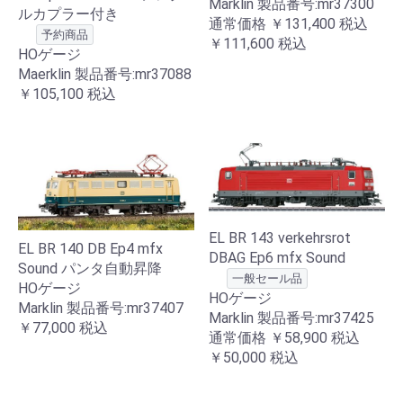
Marklin 製品番号:mr37300
ルカプラー付き
通常価格
￥131,400
税込
予約商品
￥111,600
税込
HOゲージ
Maerklin 製品番号:mr37088
￥105,100
税込
EL BR 143 verkehrsrot
EL BR 140 DB Ep4 mfx
DBAG Ep6 mfx Sound
Sound パンタ自動昇降
一般セール品
HOゲージ
HOゲージ
Marklin 製品番号:mr37407
Marklin 製品番号:mr37425
￥77,000
税込
通常価格
￥58,900
税込
￥50,000
税込