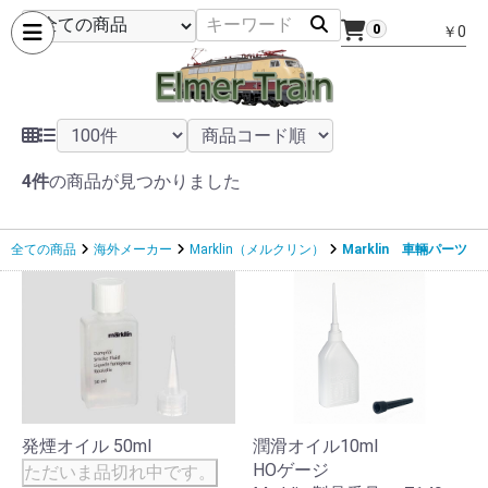
0
￥0
4件
の商品が見つかりました
全ての商品
海外メーカー
Marklin（メルクリン）
Marklin 車輛パーツ
発煙オイル 50ml
潤滑オイル10ml
HOゲージ
ただいま品切れ中です。