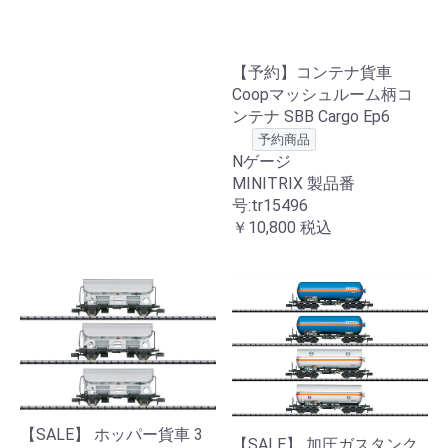
【予約】コンテナ貨車
Coopマッシュルーム柄コ
ンテナ SBB Cargo Ep6
予約商品
Nゲージ
MINITRIX 製品番
号:tr15496
￥10,800
税込
【SALE】 ホッパー貨車 3
【SALE】 加圧ガスタンク