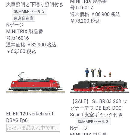
MINITRIX 製品番
火室照明と下廻り照明付き
号:tr16017
SUMMERセール３
通常価格
￥86,900
税込
東京店在庫
￥78,200
税込
Nゲージ
MINITRIX 製品番
号:tr16016
通常価格
￥82,900
税込
￥66,300
税込
【SALE】 SL BR 03 263 ワ
グナーデフ DB Ep3 DCC
EL BR 120 verkehrsrot
Sound 火室ギミック付き
DBAG Ep6
SUMMERセール３
ただいま品切れ中です。
Nゲージ
MINITRIX 製品番