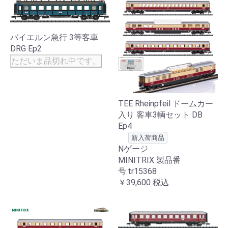
バイエルン急行 3等客車
DRG Ep2
ただいま品切れ中です。
TEE Rheinpfeil ドームカー
入り 客車3輌セット DB
Ep4
新入荷商品
Nゲージ
MINITRIX 製品番
号:tr15368
￥39,600
税込