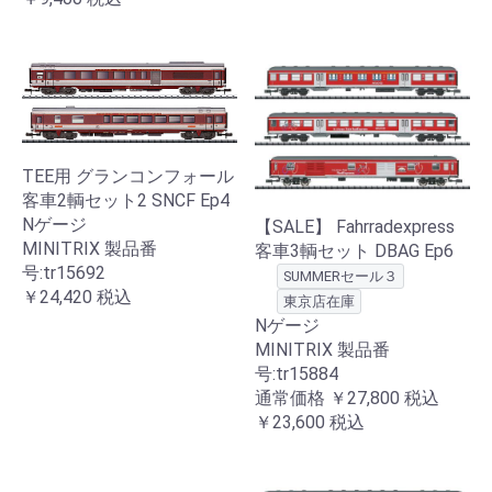
TEE用 グランコンフォール
客車2輌セット2 SNCF Ep4
Nゲージ
【SALE】 Fahrradexpress
MINITRIX 製品番
客車3輌セット DBAG Ep6
号:tr15692
SUMMERセール３
￥24,420
税込
東京店在庫
Nゲージ
MINITRIX 製品番
号:tr15884
通常価格
￥27,800
税込
￥23,600
税込