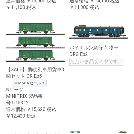
通常価格
￥13,900
税込
通常価格
￥14,190
税込
￥11,100
税込
￥11,300
税込
バイエルン急行 荷物車
DRG Ep2
ただいま品切れ中です。
【SALE】 郵便列車用貨車3
輌セット DR Ep5
SUMMERセール３
Nゲージ
MINITRIX 製品番
号:tr15312
通常価格
￥15,620
税込
￥12,400
税込