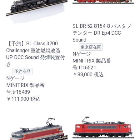
SL BR 52 8154-8 バスタブ
テンダー DR Ep4 DCC
Sound
【予約】SL Class 3700
東京店在庫
Challenger 重油燃焼改造
Nゲージ
UP DCC Sound 発煙装置付
MINITRIX 製品番
き
号:tr16521
予約商品
￥88,000
税込
Nゲージ
MINITRIX 製品番
号:tr16489
￥111,900
税込