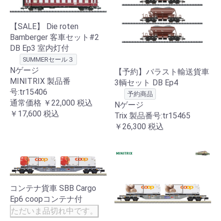
【SALE】 Die roten
Bamberger 客車セット#2
DB Ep3 室内灯付
SUMMERセール３
Nゲージ
【予約】バラスト輸送貨車
MINITRIX 製品番
3輌セット DB Ep4
号:tr15406
予約商品
通常価格
￥22,000
税込
Nゲージ
￥17,600
税込
Trix 製品番号:tr15465
￥26,300
税込
コンテナ貨車 SBB Cargo
Ep6 coopコンテナ付
ただいま品切れ中です。