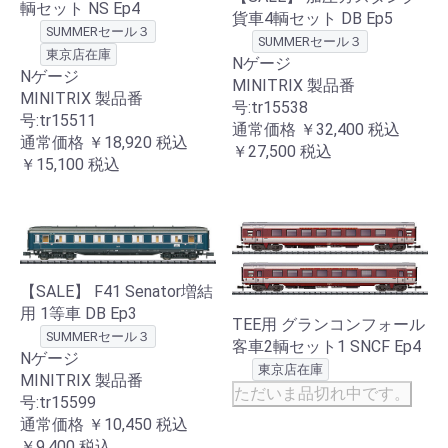
輌セット NS Ep4
貨車4輌セット DB Ep5
SUMMERセール３
SUMMERセール３
東京店在庫
Nゲージ
Nゲージ
MINITRIX 製品番
MINITRIX 製品番
号:tr15538
号:tr15511
通常価格
￥32,400
税込
通常価格
￥18,920
税込
￥27,500
税込
￥15,100
税込
【SALE】 F41 Senator増結
用 1等車 DB Ep3
TEE用 グランコンフォール
SUMMERセール３
客車2輌セット1 SNCF Ep4
Nゲージ
東京店在庫
MINITRIX 製品番
ただいま品切れ中です。
号:tr15599
通常価格
￥10,450
税込
￥9,400
税込