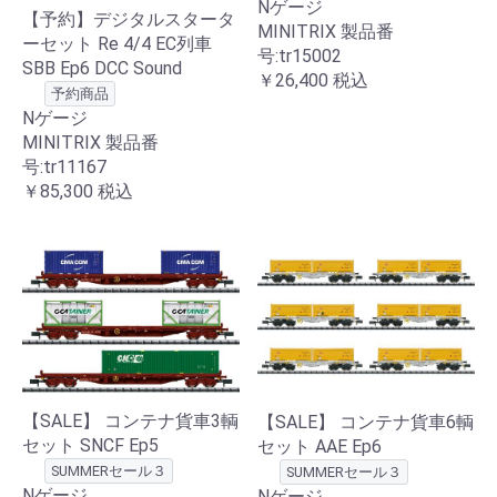
Nゲージ
【予約】デジタルスタータ
MINITRIX 製品番
ーセット Re 4/4 EC列車
号:tr15002
SBB Ep6 DCC Sound
￥26,400
税込
予約商品
Nゲージ
MINITRIX 製品番
号:tr11167
￥85,300
税込
【SALE】 コンテナ貨車3輌
【SALE】 コンテナ貨車6輌
セット SNCF Ep5
セット AAE Ep6
SUMMERセール３
SUMMERセール３
Nゲージ
Nゲージ