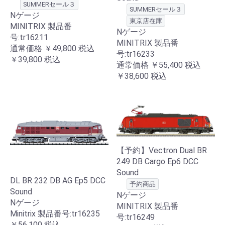
SUMMERセール３
SUMMERセール３
Nゲージ
東京店在庫
MINITRIX 製品番
Nゲージ
号:tr16211
MINITRIX 製品番
通常価格
￥49,800
税込
号:tr16233
￥39,800
税込
通常価格
￥55,400
税込
￥38,600
税込
【予約】Vectron Dual BR
249 DB Cargo Ep6 DCC
Sound
DL BR 232 DB AG Ep5 DCC
予約商品
Sound
Nゲージ
Nゲージ
MINITRIX 製品番
Minitrix 製品番号:tr16235
号:tr16249
￥56,100
税込