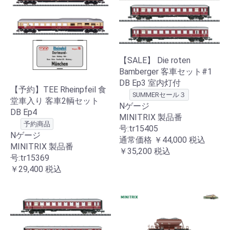
【SALE】 Die roten
Bamberger 客車セット#1
DB Ep3 室内灯付
【予約】TEE Rheinpfeil 食
SUMMERセール３
堂車入り 客車2輌セット
Nゲージ
DB Ep4
MINITRIX 製品番
予約商品
号:tr15405
Nゲージ
通常価格
￥44,000
税込
MINITRIX 製品番
￥35,200
税込
号:tr15369
￥29,400
税込