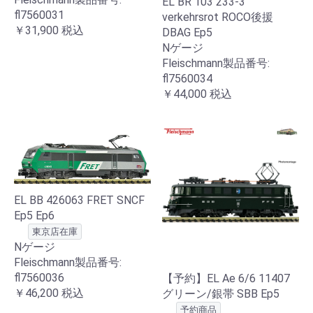
EL BR 103 233-3
fl7560031
verkehrsrot ROCO後援
￥31,900
税込
DBAG Ep5
Nゲージ
Fleischmann製品番号:
fl7560034
￥44,000
税込
EL BB 426063 FRET SNCF
Ep5 Ep6
東京店在庫
Nゲージ
Fleischmann製品番号:
fl7560036
【予約】EL Ae 6/6 11407
￥46,200
税込
グリーン/銀帯 SBB Ep5
予約商品