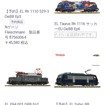
【予約】EL Rh 1110 529-3
OeBB Ep5
予約商品
EL Taurus Rh 1116 サッカ
Nゲージ
ーEU OeBB Ep6
Fleischmann 製品番
ただいま品切れ中です。
号:fl7560064
￥45,580
税込
EL E94 003 DRB Ep2
【予約】EL Sybic BB