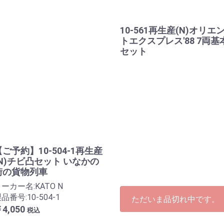
10-561再生産(N)オリエ
トエクスプレス'88 7両基
セット
【ご予約】10-504-1再生産
(N)チビ凸セット いなかの
街の貨物列車
ーカー名:KATO N
品番号:10-504-1
ただいま品切れ中です。
4,050
税込