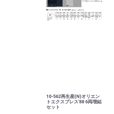
10-562再生産(N)オリエン
トエクスプレス'88 6両増結
セット