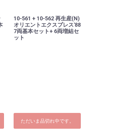
ン
10-561 + 10-562 再生産(N)
本
オリエントエクスプレス'88
7両基本セット+ 6両増結セ
ット
ただいま品切れ中です。