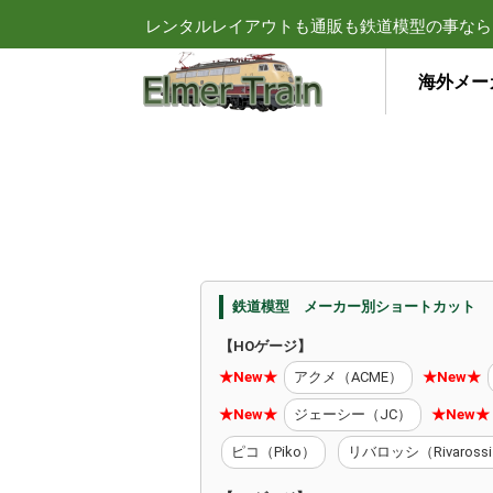
レンタルレイアウトも通販も鉄道模型の事なら
海外メー
鉄道模型 メーカー別ショートカット
【HOゲージ】
★New★
アクメ（ACME）
★New★
★New★
ジェーシー（JC）
★New★
ピコ（Piko）
リバロッシ（Rivaross