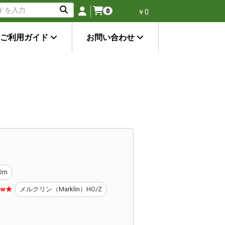
0
￥0
ご利用ガイド
お問い合わせ
Om
ew★
メルクリン（Marklin）HO/Z