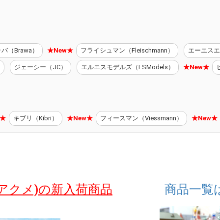
バ（Brawa）
★New★
フライシュマン（Fleischmann）
エーエスエ
ジェーシー（JC）
エルエスモデルズ（LSModels）
★New★
w★
キブリ（Kibri）
★New★
フィースマン（Viessmann）
★New★
 (アクメ)の新入荷商品
商品一覧