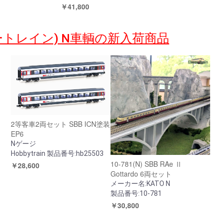
￥41,800
(ホビートレイン) N車輌の新入荷商品
2等客車2両セット SBB ICN塗装
EP6
Nゲージ
Hobbytrain 製品番号:hb25503
10-781(N) SBB RAe Ⅱ
￥28,600
Gottardo 6両セット
メーカー名:KATO N
製品番号:10-781
￥30,800