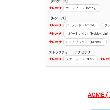
【OOゲージ】
★New★
ホーンビー（Hornby）
【Nゲージ】
★New★
アーノルド（Arnold）
ブラ
★New★
ホビートレイン（Hobbytrain）
★New★
ミニトリックス（Minitrix）
ストラクチャー・アクセサリー
★New★
ファーラー（Faller）
★Ne
ACME