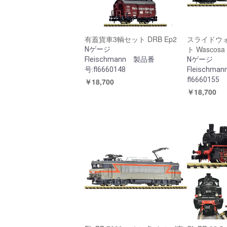
有蓋貨車3輌セット DRB Ep2
スライドウォ
ト Wascosa
Nゲージ
Fleischmann 製品番
Nゲージ
号:fl6660148
Fleischma
fl6660155
￥18,700
￥18,700