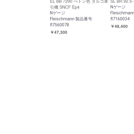
EL BB 7290 べトン色 タルゴ牽
SL BR 92.5
引機 SNCF Ep4
Nゲージ
Nゲージ
Fleischma
Fleischmann 製品番号:
fl7160034
fl7560078
￥48,400
￥47,300