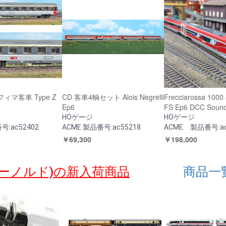
フィマ客車 Type Z
CD 客車4輌セット Alois Negrelli
Frecciarossa 10
Ep6
FS Ep6 DCC Soun
HOゲージ
HOゲージ
号:ac52402
ACME 製品番号:ac55218
ACME 製品番号:ac
￥69,300
￥198,000
 (アーノルド)の新入荷商品
商品一