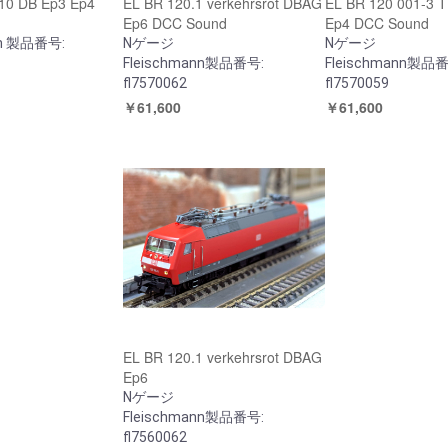
-10 DB Ep3 Ep4
EL BR 120.1 verkehrsrot DBAG
EL BR 120 001-3
Ep6 DCC Sound
Ep4 DCC Sound
nn 製品番号:
Nゲージ
Nゲージ
Fleischmann製品番号:
Fleischmann製品
fl7570062
fl7570059
￥61,600
￥61,600
EL BR 120.1 verkehrsrot DBAG
Ep6
Nゲージ
Fleischmann製品番号:
fl7560062