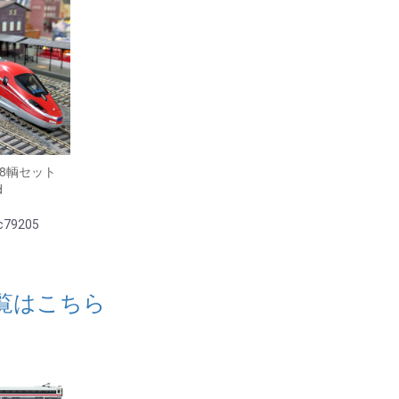
00 8輌セット
d
79205
覧はこちら