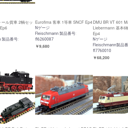
ール貨車 2輌セッ
Eurofima 客車 1等車 SNCF Ep4
DMU BR VT 601 M
 Ep6
Liebermann 基本
Nゲージ
Ep4
Fleischmann 製品番号:
nn 製品番号:
fl6260087
Nゲージ
Fleischmann製品
￥9,680
fl7760010
￥68,200