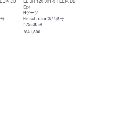
 TEE色 DB
EL BR 120 001-3 TEE色 DB
Ep4
Nゲージ
番号:
Fleischmann製品番号:
fl7560059
￥41,800