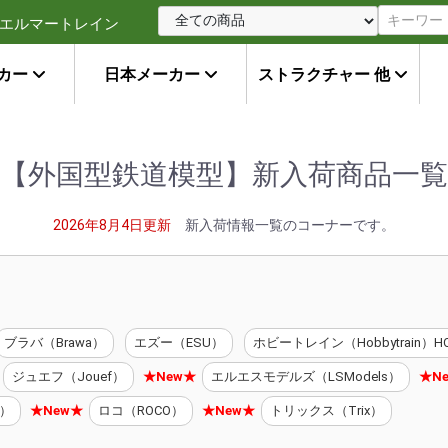
エルマートレイン
カー
日本メーカー
ストラクチャー 他
【外国型鉄道模型】新入荷商品一覧
2026年8月4日更新
新入荷情報一覧のコーナーです。
ブラバ（Brawa）
エズー（ESU）
ホビートレイン（Hobbytrain）H
ジュエフ（Jouef）
★New★
エルエスモデルズ（LSModels）
★N
i）
★New★
ロコ（ROCO）
★New★
トリックス（Trix）