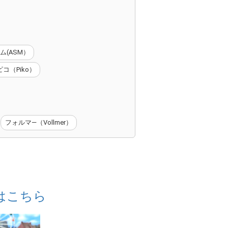
ム(ASM）
ピコ（Piko）
フォルマ―（Vollmer）
はこちら