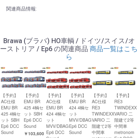
関連商品情報:
Brawa (ブラバ) HO車輌 / ドイツ/スイス/オ
ーストリア / Ep6 の関連商品
商品一覧はこち
ら
【予約】
【予約】
【予約】
【予約】
【予約】
【予約】
AC仕様
EMU BR
AC仕様
EMU BR
AC仕様
RE3
EMU BR
425 4輌セ
EMU BR
424 4輌セ
RE3
TWINDEXX
425 4輌セ
ット SBH
424 4輌セ
ット
TWINDEXX
VARIO 二
ット SBH
Ep6 DCC
ット
MVV/DBAG
VARIO 二
階建て2等
Ep6 DCC
Sound
MVV/DBAG
Ep6 DCC
階建て2等
中間車
Sound
Ep6 DCC
Sound
中間車
metronom
￥103,600