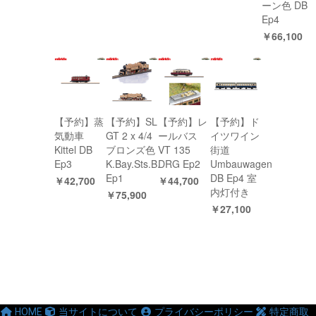
ーン色 DB
Ep4
￥66,100
【予約】蒸
【予約】SL
【予約】レ
【予約】ド
気動車
GT 2 x 4/4
ールバス
イツワイン
Kittel DB
ブロンズ色
VT 135
街道
Ep3
K.Bay.Sts.B.
DRG Ep2
Umbauwagen
Ep1
DB Ep4 室
￥42,700
￥44,700
内灯付き
￥75,900
￥27,100
HOME
当サイトについて
プライバシーポリシー
特定商取