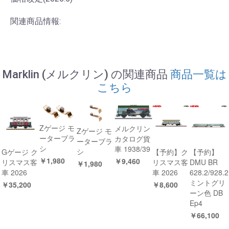
関連商品情報:
Marklin (メルクリン) の関連商品
商品一覧は
こちら
Zゲージ モ
メルクリン
Zゲージ モ
ーターブラ
カタログ貨
ーターブラ
シ
車 1938/39
シ
Gゲージ ク
【予約】ク
【予約】
￥1,980
￥9,460
リスマス客
リスマス客
DMU BR
￥1,980
車 2026
車 2026
628.2/928.2
ミントグリ
￥35,200
￥8,600
ーン色 DB
Ep4
￥66,100