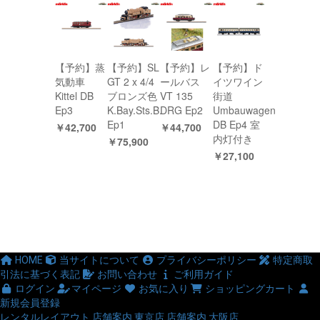
【予約】蒸
【予約】SL
【予約】レ
【予約】ド
気動車
GT 2 x 4/4
ールバス
イツワイン
Kittel DB
ブロンズ色
VT 135
街道
Ep3
K.Bay.Sts.B.
DRG Ep2
Umbauwagen
Ep1
DB Ep4 室
￥42,700
￥44,700
内灯付き
￥75,900
￥27,100
HOME
当サイトについて
プライバシーポリシー
特定商取
引法に基づく表記
お問い合わせ
ご利用ガイド
ログイン
マイページ
お気に入り
ショッピングカート
新規会員登録
レンタルレイアウト
店舗案内 東京店
店舗案内 大阪店