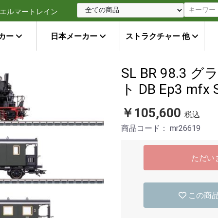
エルマートレイン
カー
日本メーカー
ストラクチャー 他
SL BR 98.
ト DB Ep3 mfx 
￥105,600
税込
商品コード：
mr26619
ただい
この商