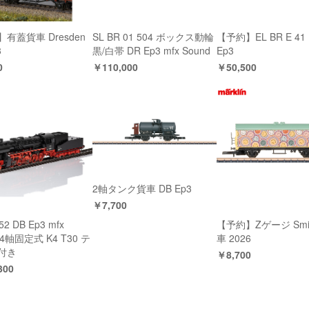
有蓋貨車 Dresden
SL BR 01 504 ボックス動輪
【予約】EL BR E 41
3
黒/白帯 DR Ep3 mfx Sound
Ep3
0
￥110,000
￥50,500
2軸タンク貨車 DB Ep3
￥7,700
52 DB Ep3 mfx
【予約】Zゲージ Smil
 4軸固定式 K4 T30 テ
車 2026
付き
￥8,700
300