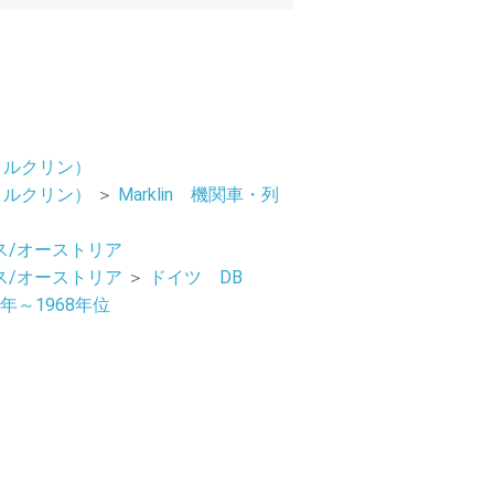
n（メルクリン）
n（メルクリン）
＞
Marklin 機関車・列
ス/オーストリア
ス/オーストリア
＞
ドイツ DB
5年～1968年位