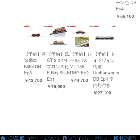
ーン色 DB
Ep4
￥66,100
【予約】蒸
【予約】SL
【予約】レ
【予約】ド
気動車
GT 2 x 4/4
ールバス
イツワイン
Kittel DB
ブロンズ色
VT 135
街道
Ep3
K.Bay.Sts.B.
DRG Ep2
Umbauwagen
Ep1
DB Ep4 室
￥42,700
￥44,700
内灯付き
￥75,900
￥27,100
HOME
当サイトについて
プライバシーポリシー
特定商取