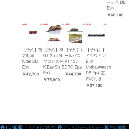
ーン色 DB
Ep4
￥66,100
【予約】蒸
【予約】SL
【予約】レ
【予約】ド
気動車
GT 2 x 4/4
ールバス
イツワイン
Kittel DB
ブロンズ色
VT 135
街道
Ep3
K.Bay.Sts.B.
DRG Ep2
Umbauwagen
Ep1
DB Ep4 室
￥42,700
￥44,700
内灯付き
￥75,900
￥27,100
HOME
当サイトについて
プライバシーポリシー
特定商取