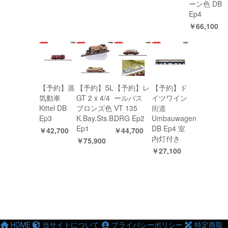
ーン色 DB
Ep4
￥66,100
【予約】蒸
【予約】SL
【予約】レ
【予約】ド
気動車
GT 2 x 4/4
ールバス
イツワイン
Kittel DB
ブロンズ色
VT 135
街道
Ep3
K.Bay.Sts.B.
DRG Ep2
Umbauwagen
Ep1
DB Ep4 室
￥42,700
￥44,700
内灯付き
￥75,900
￥27,100
HOME
当サイトについて
プライバシーポリシー
特定商取