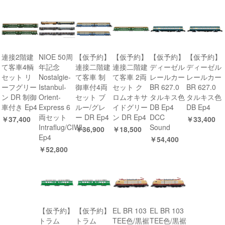
連接2階建
NIOE 50周
【仮予約】
【仮予約】
【仮予約】
【仮予約】
て客車4輌
年記念
連接二階建
連接二階建
ディーゼル
ディーゼル
セット リ
Nostalgie-
て客車 制
て客車 2両
レールカー
レールカー
ーフグリー
Istanbul-
御車付4両
セット ク
BR 627.0
BR 627.0
ン DR 制御
Orient-
セット ブ
ロムオキサ
タルキス色
タルキス色
車付き Ep4
Express 6
ルー/グレ
イドグリー
DB Ep4
DB Ep4
両セット
ー DR Ep4
ン DR Ep4
DCC
￥37,400
￥33,400
Intraflug/CIWL
Sound
￥36,900
￥18,500
Ep4
￥54,400
￥52,800
【仮予約】
【仮予約】
EL BR 103
EL BR 103
トラム
トラム
TEE色/黒裾
TEE色/黒裾