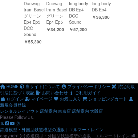
Duewag
Duewag
long body
long body
tram Basel
tram Basel
DB Ep4
DB Ep4
グリーン
グリーン
DCC
￥36,300
Ep4 Ep5
Ep4 Ep5
Sound
DCC
￥34,200
￥57,200
Sound
￥55,300
HOME
当サイトについて
プライバシーポリシー
特定商取
引法に基づく表記
お問い合わせ
ご利用ガイド
ログイン
マイページ
お気に入り
ショッピングカート
新規会員登録
レンタルレイアウト
店舗案内 東京店
店舗案内 大阪店
Please Follow Us.
鉄道模型・外国型鉄道模型の通販｜エルマートレイン
copyright (c) 鉄道模型・外国型鉄道模型の通販｜エルマートレイン all