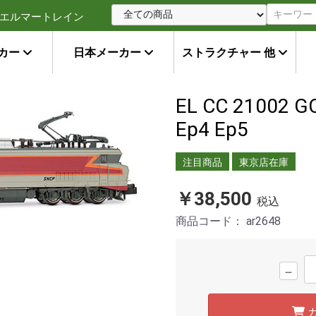
エルマートレイン
カー
日本メーカー
ストラクチャー 他
EL CC 21002
Ep4 Ep5
注目商品
東京店在庫
￥38,500
税込
商品コード：
ar2648
－