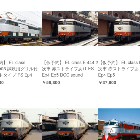
 EL class
【仮予約】 EL class E 444 2
【仮予約】 EL class E
4.005 試験用グリル付
次車 赤ストライプあり FS
次車 赤ストライプあり
タイプ FS Ep4
Ep4 Ep5 DCC sound
Ep4 Ep5
00
￥58,800
￥37,800