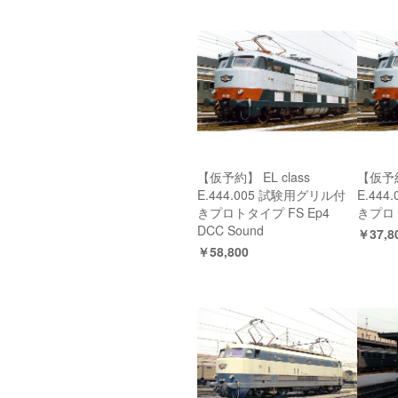
【仮予約】 EL class
【仮予約】
E.444.005 試験用グリル付
E.44
きプロトタイプ FS Ep4
きプロト
DCC Sound
￥37,8
￥58,800