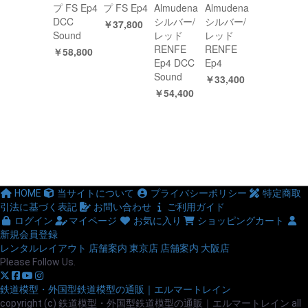
プ FS Ep4
プ FS Ep4
Almudena
Almudena
DCC
シルバー/
シルバー/
￥37,800
Sound
レッド
レッド
RENFE
RENFE
￥58,800
Ep4 DCC
Ep4
Sound
￥33,400
￥54,400
HOME
当サイトについて
プライバシーポリシー
特定商取
引法に基づく表記
お問い合わせ
ご利用ガイド
ログイン
マイページ
お気に入り
ショッピングカート
新規会員登録
レンタルレイアウト
店舗案内 東京店
店舗案内 大阪店
Please Follow Us.
鉄道模型・外国型鉄道模型の通販｜エルマートレイン
copyright (c) 鉄道模型・外国型鉄道模型の通販｜エルマートレイン all