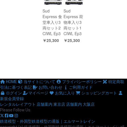
Sud
Sud
Express 食
Express 荷
堂車入り3
物車入り3
両セット2
両セット1
CIWL Ep3
CIWL Ep3
￥25,300
￥25,300
HOME
当サイトについて
プライバシーポリシー
特定商取
引法に基づく表記
お問い合わせ
ご利用ガイド
ログイン
マイページ
お気に入り
ショッピングカート
新規会員登録
レンタルレイアウト
店舗案内 東京店
店舗案内 大阪店
Please Follow Us.
鉄道模型・外国型鉄道模型の通販｜エルマートレイン