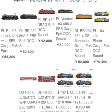
EL Vectron
EL BR 152
193 658-2
DBAG Ep6
SBB Cargo
DCC
EL Re 6/6
DL BR 232
DL BR 232
EL 193
Ep6 DCC
Sound
11646 グリ
592-6 EBS
550-4 DB
101-1
Sound
￥42,000
ーン SBB
Ep6 DCC
Bahnbau
Rhein
￥52,900
Cargo Ep5
Sound
Group Ep6
Cargo Ep6
Ep6
DCC
DCC
￥52,800
Sound
Sound
￥58,300
￥52,800
￥70,400
DB Regio
DB Regio
【予約】EL
【予約】EL
二階建て2
二階建て客
Taurus Rh
Taurus Rh
等車 DBAG
車2輌セッ
1216 006-7
1216 006-7
Ep6 室内灯
ト DBAG
ROCO 66
ROCO 66
付き
Ep6 室内灯
周年記念ラ
周年記念ラ