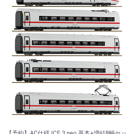
【予約】AC仕様 ICE 3 neo 基本+増結8輌セッ