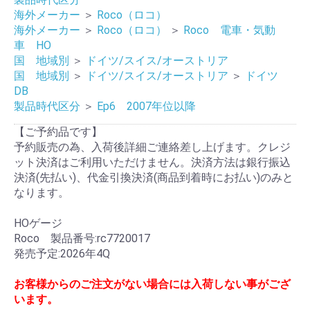
海外メーカー
＞
Roco（ロコ）
海外メーカー
＞
Roco（ロコ）
＞
Roco 電車・気動
車 HO
国 地域別
＞
ドイツ/スイス/オーストリア
国 地域別
＞
ドイツ/スイス/オーストリア
＞
ドイツ
DB
製品時代区分
＞
Ep6 2007年位以降
【ご予約品です】
予約販売の為、入荷後詳細ご連絡差し上げます。クレジ
ット決済はご利用いただけません。決済方法は銀行振込
決済(先払い)、代金引換決済(商品到着時にお払い)のみと
なります。
HOゲージ
Roco 製品番号:rc7720017
発売予定:2026年4Q
お客様からのご注文がない場合には入荷しない事がござ
います。