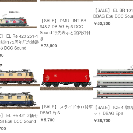
【SALE】 EL BR 101
DBAG Ep6 DCC Sou
【SALE】 DMU LINT BR
￥50,300
648.2 DB AG Ep6 DCC
Sound 行先表示と室内灯付
】 EL Re 420 251-1
き
鉄道175周年記念塗装
￥73,800
p6 DCC Sound
00
【SALE】 スライドホロ貨車
【SALE】 ICE 4 増
DBAG Ep6
ット DBAG Ep6
】 EL Re 421 2輌セ
￥5,700
￥38,700
SI Ep6 DCC Sound
700