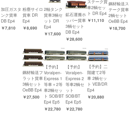
ステーク貨
鋼材輸送ス
車2輌セッ
加圧ガスタ
粉塵サイロ
2軸タンク
テーク貨車
ト DR Ep4
鉱石運搬ホ
ンク貨車
貨車 DR
貨車3輌セ
2輌セット
￥11,110
ッパー貨車
DB Ep4
Ep4
ット DR
OeBB Ep4
3輌セット
Ep4
￥7,810
￥8,690
￥18,700
DB Ep4
￥17,600
￥28,600
【予約】二
【予約】
【予約】
階建て2等
鋼材輸送フ
Voralpen-
Voralpen-
車 2輌セッ
ラット貨車
Express 1
Express 2
ト VEB/DR
3輌セット
等車＋2等
等車2輌セ
Ep4
OeBB Ep4
車2輌セッ
ット
ト SOB/BT
SOB/BT
￥20,880
￥27,500
Ep4 Ep5
Ep4 Ep5
￥22,780
￥22,780