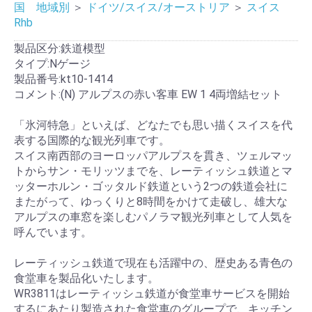
国 地域別
＞
ドイツ/スイス/オーストリア
＞
スイス
Rhb
製品区分:鉄道模型
タイプ:Nゲージ
製品番号:kt10-1414
コメント:(N) アルプスの赤い客車 EW 1 4両増結セット
「氷河特急」といえば、どなたでも思い描くスイスを代
表する国際的な観光列車です。
スイス南西部のヨーロッパアルプスを貫き、ツェルマッ
トからサン・モリッツまでを、レーティッシュ鉄道とマ
ッターホルン・ゴッタルド鉄道という2つの鉄道会社に
またがって、ゆっくりと8時間をかけて走破し、雄大な
アルプスの車窓を楽しむパノラマ観光列車として人気を
呼んでいます。
レーティッシュ鉄道で現在も活躍中の、歴史ある青色の
食堂車を製品化いたします。
WR3811はレーティッシュ鉄道が食堂車サービスを開始
するにあたり製造された食堂車のグループで、キッチン