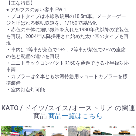
【主な特長】
● アルプスの赤い客車 EW 1
・プロトタイプは本線系統用の18.5m車。メーターゲー
ジと呼ばれる狭軌鉄道を、1/150で製品化
・赤色の車体に細い銀帯を入れた1980年代以降の塗装色
を再現。2004年以降採用され始めた太い帯のタイプも再
現
・車内は1等車が茶色で1+2、2等車が紫色で2+2の座席
の色と配置の違いを再現
・ユニトラックコンパクトR150を通過できる小半径対応
車両
・カプラーは全車とも氷河特急用ショートカプラーを標
準装備
・室内灯点灯可能
KATO / ドイツ/スイス/オーストリア の関連
商品
商品一覧はこちら