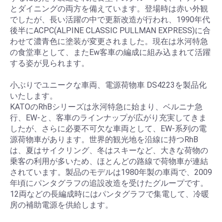
とダイニングの両方を備えています。登場時は赤い外観
でしたが、長い活躍の中で更新改造が行われ、1990年代
後半にACPC(ALPINE CLASSIC PULLMAN EXPRESS)に合
わせて濃青色に塗装が変更されました。現在は氷河特急
の食堂車として、またEw客車の編成に組み込まれて活躍
する姿が見られます。
小ぶりでユニークな車両、電源荷物車 DS4223を製品化
いたします。
KATOのRhBシリーズは氷河特急に始まり、ベルニナ急
行、EW-と、客車のラインナップが広がり充実してきま
したが、さらに必要不可欠な車両として、EW-系列の電
源荷物車があります。世界的観光地を沿線に持つRhB
は、夏はサイクリング、冬はスキーなど、大きな荷物の
乗客の利用が多いため、ほとんどの路線で荷物車が連結
されています。製品のモデルは1980年製の車両で、2009
年頃にパンタグラフの追設改造を受けたグループです。
12両などの長編成時にはパンタグラフで集電して、冷暖
房の補助電源を供給します。