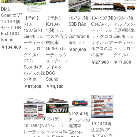
DMU
Goerlitz VT
【予約】
【予約】
10-781(N)
10-1987(N)
3103-1(N)
18.16 4輌
K10-
K3104-
SBB RAe
Ge6/6-<レ
アルプスの
セット DR
1987S(N)
1(N) アル
Ⅱ
ーティッシ
凸形機関車
Ep4 DCC
Ge6/6-<レ
プスの凸形
Gottardo 6
ュ・クロコ
Ge6/6-<レ
Sound
ーティッシ
機関車
両セット
ダイル>+ア
ーティッシ
￥134,400
ュ・クロコ
Ge6/6-<レ
ルプスの緑
ュ・クロコ
￥30,800
ダイル>
ーティッシ
の客車
ダイル>
DCC
ュ・クロコ
￥27,980
￥17,600
Sound+ア
ダイル>
ルプスの緑
DCC
の客車
Sound
￥97,400
￥70,100
3102-4(N)
10-1891
アルプスの
10-1413再
(N)レーテ
10-1892(N)
機関車
生産(N)ア
ィッシュ鉄
レーティッ
Ge4/4-
ルプスの赤
道 長物車