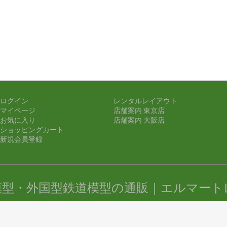
ログイン
レンタルレイアウト
マイページ
店舗案内 東京店
お気に入り
店舗案内 大阪店
ショッピングカート
新規会員登録
模型・外国型鉄道模型の通販｜エルマート
ight (c) 鉄道模型・外国型鉄道模型の通販｜エルマートレイン all rights res