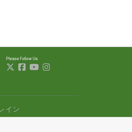
Please Follow Us.
レイン
erved.