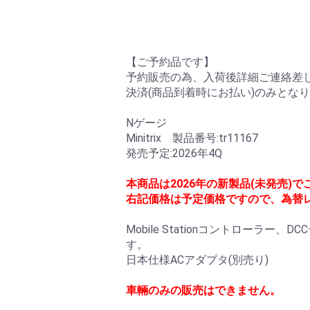
【ご予約品です】
予約販売の為、入荷後詳細ご連絡差し
決済(商品到着時にお払い)のみとな
Nゲージ
Minitrix 製品番号:tr11167
発売予定:2026年4Q
本商品は2026年の新製品(未発売)
右記価格は予定価格ですので、為替
Mobile Stationコントロー
す。
日本仕様ACアダプタ(別売り)
車輛のみの販売はできません。