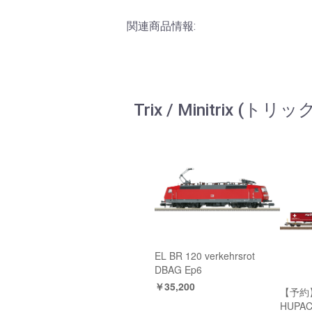
関連商品情報:
Trix / Minitrix
EL BR 120 verkehrsrot
DBAG Ep6
￥35,200
【予約
HUPA