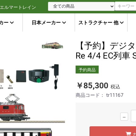
エルマートレイン
カー
日本メーカー
ストラクチャー 他
【予約】デジ
Re 4/4 EC列車 S
予約商品
￥85,300
税込
商品コード：
tr11167
－