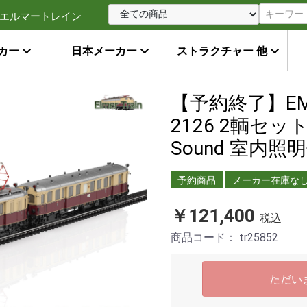
エルマートレイン
カー
日本メーカー
ストラクチャー 他
【予約終了】EMU e
2126 2輌セット 
Sound 室内照
予約商品
メーカー在庫な
￥121,400
税込
商品コード：
tr25852
ただい