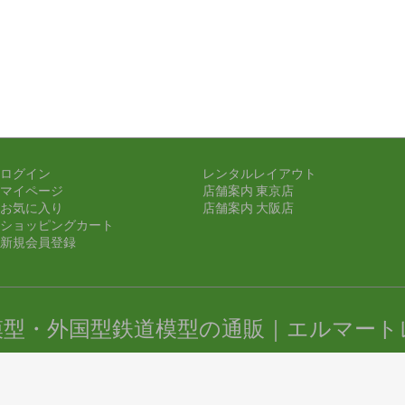
ログイン
レンタルレイアウト
マイページ
店舗案内 東京店
お気に入り
店舗案内 大阪店
ショッピングカート
新規会員登録
模型・外国型鉄道模型の通販｜エルマート
ight (c) 鉄道模型・外国型鉄道模型の通販｜エルマートレイン all rights res