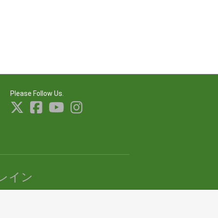
Please Follow Us.
レイン
erved.