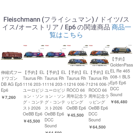
Fleischmann (フライシュマン) / ドイツ/ス
イス/オーストリア / Ep6 の関連商品
商品一
覧はこちら
【予約】
GoldenPass
EL Re 465
伸縮式フー
【予約】EL
【予約】EL
【予約】EL
【予約】EL
008-1 BLS
ドワゴン
Taurus Rh
Taurus Rh
Taurus Rh
Taurus Rh
Ep5 Ep6
DB AG Ep5
1116 203-1
1116 203-1
1216 006-7
1216 006-7
DCC
Ep6
ユーロビジ
ユーロビジ
ROCO 66
ROCO 66
Sound
ョン・ソン
ョン・ソン
周年記念ラ
周年記念ラ
￥7,260
￥66,480
グ・コンテ
グ・コンテ
ッピング
ッピング
スト2026
スト2026
OeBB Ep6
OeBB Ep6
OeBB Ep6
OeBB Ep6
DCC
￥45,500
DCC
Sound
￥45,500
Sound
￥64,500
￥64,500