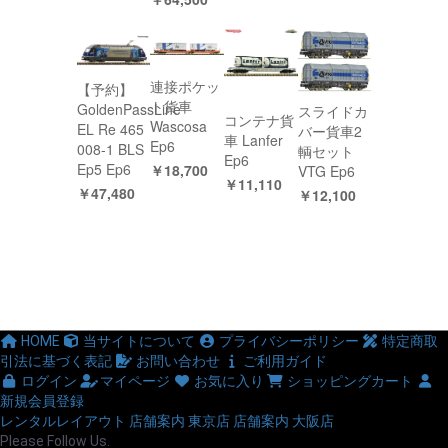
連接ポケッ
【予約】
ト貨車
GoldenPassLine
スライドカ
コンテナ貨
Wascosa
EL Re 465
バー貨車2
車 Lanfer
Ep6
008-1 BLS
輌セット
Ep6
Ep5 Ep6
￥18,700
VTG Ep6
￥11,110
￥47,480
￥12,100
HOME
当サイトについて
プライバシーポリシー
特定商取
引法に基づく表記
お問い合わせ
ご利用ガイド
ログイン
マイページ
お気に入り
ショッピングカート
新規会員登録
レンタルレイアウト
店舗案内 東京店
店舗案内 大阪店
Please Follow Us.