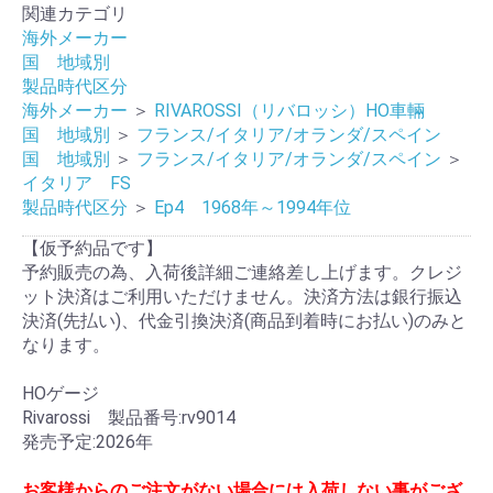
関連カテゴリ
海外メーカー
国 地域別
製品時代区分
海外メーカー
＞
RIVAROSSI（リバロッシ）HO車輛
国 地域別
＞
フランス/イタリア/オランダ/スペイン
国 地域別
＞
フランス/イタリア/オランダ/スペイン
＞
イタリア FS
製品時代区分
＞
Ep4 1968年～1994年位
【仮予約品です】
予約販売の為、入荷後詳細ご連絡差し上げます。クレジ
ット決済はご利用いただけません。決済方法は銀行振込
決済(先払い)、代金引換決済(商品到着時にお払い)のみと
なります。
HOゲージ
Rivarossi 製品番号:rv9014
発売予定:2026年
お客様からのご注文がない場合には入荷しない事がござ