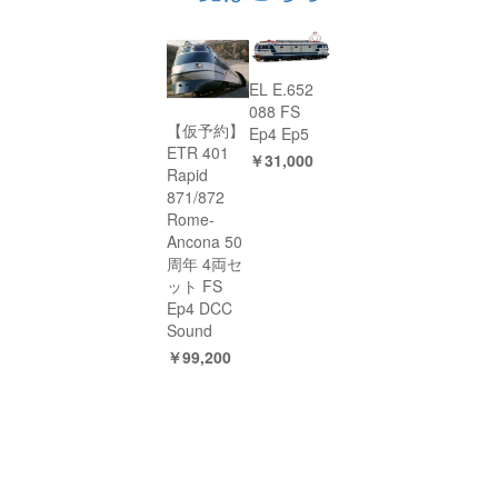
EL E.652
088 FS
【仮予約】
Ep4 Ep5
ETR 401
￥31,000
Rapid
871/872
Rome-
Ancona 50
周年 4両セ
ット FS
Ep4 DCC
Sound
￥99,200