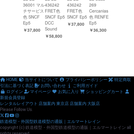
36001 マル
436242
436242
269
チサービス
FRET色
FRET色
Cercanias
色 SNCF
SNCF Ep5
SNCF Ep5
色 RENFE
Ep5
DCC
Ep5
￥37,800
Sound
￥37,800
￥36,300
￥58,800
HOME
当サイトについて
プライバシーポリシー
特定商取
引法に基づく表記
お問い合わせ
ご利用ガイド
ログイン
マイページ
お気に入り
ショッピングカート
新規会員登録
レンタルレイアウト
店舗案内 東京店
店舗案内 大阪店
Please Follow Us.
鉄道模型・外国型鉄道模型の通販｜エルマートレイン
copyright (c) 鉄道模型・外国型鉄道模型の通販｜エルマートレイン all
rights reserved.