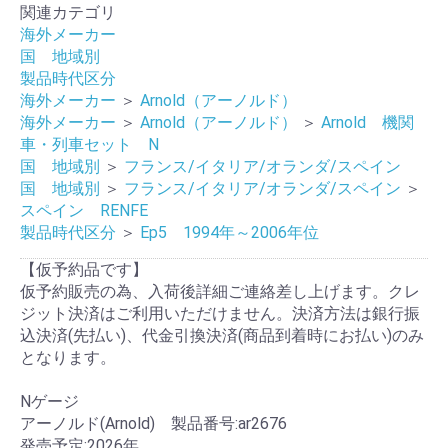
関連カテゴリ
海外メーカー
国 地域別
製品時代区分
海外メーカー
＞
Arnold（アーノルド）
海外メーカー
＞
Arnold（アーノルド）
＞
Arnold 機関
車・列車セット N
国 地域別
＞
フランス/イタリア/オランダ/スペイン
国 地域別
＞
フランス/イタリア/オランダ/スペイン
＞
スペイン RENFE
製品時代区分
＞
Ep5 1994年～2006年位
【仮予約品です】
仮予約販売の為、入荷後詳細ご連絡差し上げます。クレ
ジット決済はご利用いただけません。決済方法は銀行振
込決済(先払い)、代金引換決済(商品到着時にお払い)のみ
となります。
Nゲージ
アーノルド(Arnold) 製品番号:ar2676
発売予定:2026年