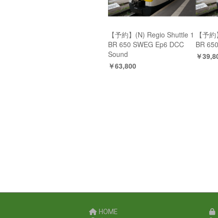
【予約】(N) Regio Shuttle 1
【予約】(
BR 650 SWEG Ep6 DCC
BR 65
Sound
￥39,8
￥63,800
HOME