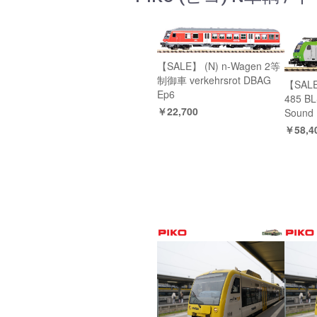
【SALE】 (N) n-Wagen 2等
制御車 verkehrsrot DBAG
【SALE
Ep6
485 BL
￥22,700
Sound
￥58,4