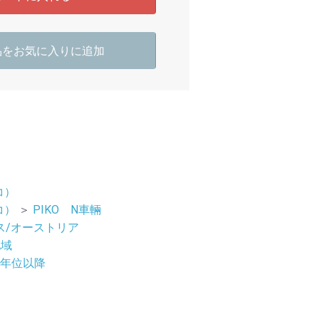
品をお気に入りに追加
コ）
コ）
＞
PIKO N車輛
ス/オーストリア
地域
07年位以降