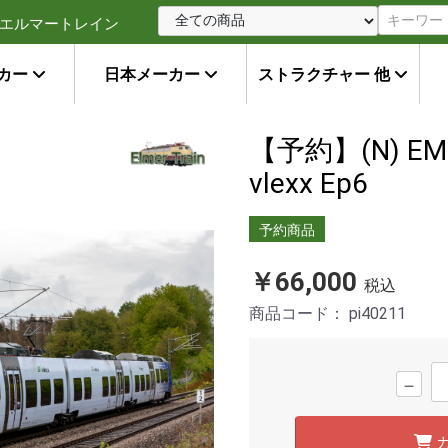
エルマートレイン
カー
日本メーカー
ストラクチャー 他
【予約】(N) EMU 
vlexx Ep6
予約商品
￥66,000
税込
商品コード：
pi40211
－