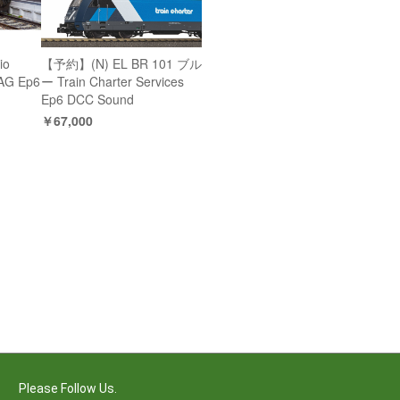
io
【予約】(N) EL BR 101 ブル
BAG Ep6
ー Train Charter Services
Ep6 DCC Sound
￥67,000
Please Follow Us.