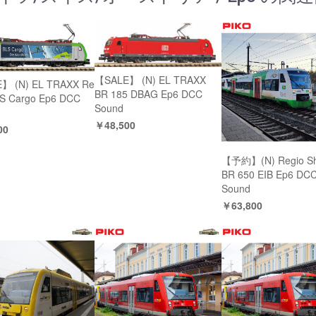
【SALE】 (N) EL TRAXX
】 (N) EL TRAXX Re
BR 185 DBAG Ep6 DCC
S Cargo Ep6 DCC
Sound
￥48,500
00
【予約】(N) Regio Shu
BR 650 EIB Ep6 DC
Sound
￥63,800