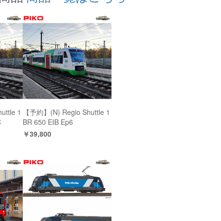
ttle 1
【予約】(N) Regio Shuttle 1
C
BR 650 EIB Ep6
￥39,800