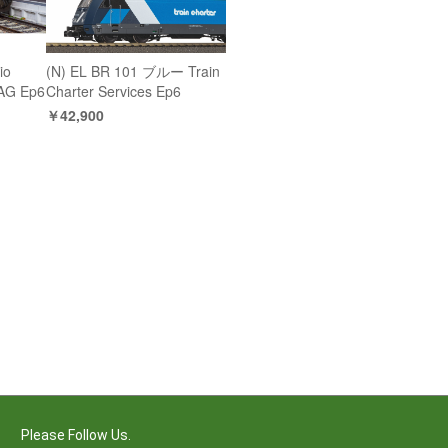
io
(N) EL BR 101 ブルー Train
BAG Ep6
Charter Services Ep6
￥42,900
Please Follow Us.