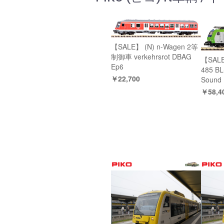
【SALE】 (N) n-Wagen 2等
制御車 verkehrsrot DBAG
【SALE
Ep6
485 BL
￥22,700
Sound
￥58,4