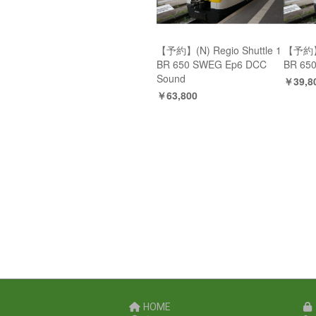
【予約】(N) Regio Shuttle 1
【予約】(
BR 650 SWEG Ep6 DCC
BR 65
Sound
￥39,8
￥63,800
HOME