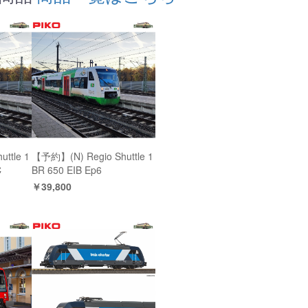
ttle 1
【予約】(N) Regio Shuttle 1
C
BR 650 EIB Ep6
￥39,800