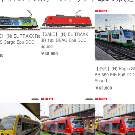
【SALE】 (N) EL TRAXX
】 (N) EL TRAXX Re
BR 185 DBAG Ep6 DCC
S Cargo Ep6 DCC
Sound
￥48,500
00
【予約】(N) Regio Shu
BR 650 EIB Ep6 DC
Sound
￥63,800