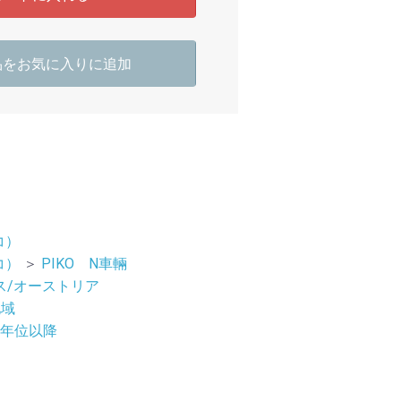
品をお気に入りに追加
コ）
コ）
＞
PIKO N車輛
ス/オーストリア
地域
07年位以降