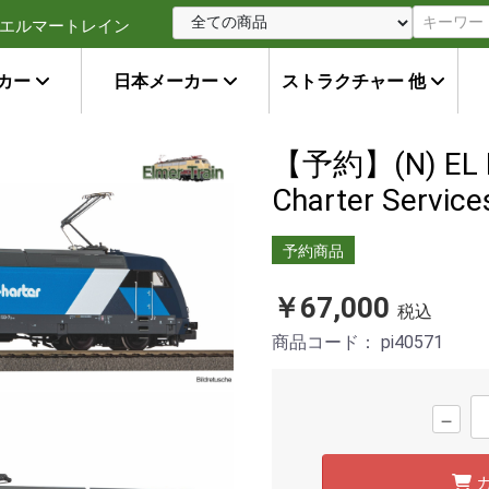
エルマートレイン
カー
日本メーカー
ストラクチャー 他
【予約】(N) EL B
Charter Servic
予約商品
￥67,000
税込
商品コード：
pi40571
－