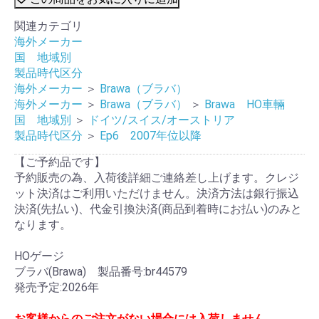
関連カテゴリ
海外メーカー
国 地域別
製品時代区分
海外メーカー
＞
Brawa（ブラバ）
海外メーカー
＞
Brawa（ブラバ）
＞
Brawa HO車輛
国 地域別
＞
ドイツ/スイス/オーストリア
製品時代区分
＞
Ep6 2007年位以降
【ご予約品です】
予約販売の為、入荷後詳細ご連絡差し上げます。クレジ
ット決済はご利用いただけません。決済方法は銀行振込
決済(先払い)、代金引換決済(商品到着時にお払い)のみと
なります。
HOゲージ
ブラバ(Brawa) 製品番号:br44579
発売予定:2026年
お客様からのご注文がない場合には入荷しません。