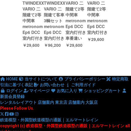
TWINDEXX
TWINDEXX
VARIO 二
VARIO 二
VARIO 二
VARIO 二
階建て2等
階建て2等
階建て2等
階建て客車
中間車
中間車
中間車
3輌セット
metronom
metronom
metronom
metronom
Ep6 DCC
Ep6 DCC
Ep6 DCC
Ep6 DCC
室内灯付き
室内灯付き
室内灯付き
室内灯付き
車番違い
￥29,600
￥29,600
￥96,200
￥29,600
HOME
当サイトについて
プライバシーポリシー
特定商取
引法に基づく表記
お問い合わせ
ご利用ガイド
ログイン
マイページ
お気に入り
ショッピングカート
新規会員登録
レンタルレイアウト
店舗案内 東京店
店舗案内 大阪店
Please Follow Us.
鉄道模型・外国型鉄道模型の通販｜エルマートレイン
copyright (c) 鉄道模型・外国型鉄道模型の通販｜エルマートレイン all