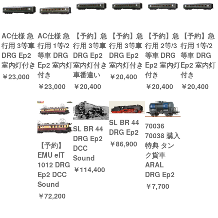
AC仕様 急
AC仕様 急
【予約】急
【予約】急
【予約】急
【予約】急
行用 3等車
行用 1等/2
行用 3等車
行用 3等車
行用 2等/3
行用 1等/2
DRG Ep2
等車 DRG
DRG Ep2
DRG Ep2
等車 DRG
等車 DRG
室内灯付き
Ep2 室内灯
室内灯付き
室内灯付き
Ep2 室内灯
Ep2 室内灯
付き
車番違い
付き
付き
￥23,000
￥20,400
￥23,000
￥20,400
￥20,400
￥20,400
SL BR 44
70036
SL BR 44
DRG Ep2
70038 購入
DRG Ep2
￥86,900
特典 タン
【予約】
DCC
ク貨車
EMU elT
Sound
ARAL
1012 DRG
￥114,400
DRG Ep2
Ep2 DCC
Sound
￥7,700
￥72,200