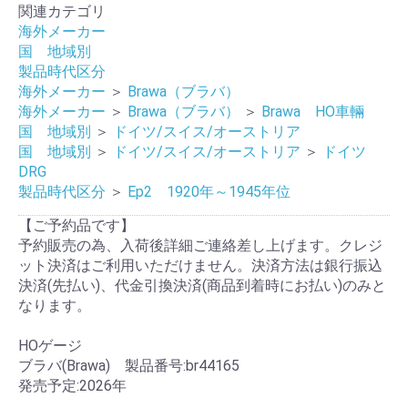
関連カテゴリ
海外メーカー
国 地域別
製品時代区分
海外メーカー
＞
Brawa（ブラバ）
海外メーカー
＞
Brawa（ブラバ）
＞
Brawa HO車輛
国 地域別
＞
ドイツ/スイス/オーストリア
国 地域別
＞
ドイツ/スイス/オーストリア
＞
ドイツ
DRG
製品時代区分
＞
Ep2 1920年～1945年位
【ご予約品です】
予約販売の為、入荷後詳細ご連絡差し上げます。クレジ
ット決済はご利用いただけません。決済方法は銀行振込
決済(先払い)、代金引換決済(商品到着時にお払い)のみと
なります。
HOゲージ
ブラバ(Brawa) 製品番号:br44165
発売予定:2026年