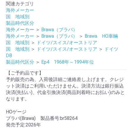
関連カテゴリ
海外メーカー
国 地域別
製品時代区分
海外メーカー
＞
Brawa（ブラバ）
海外メーカー
＞
Brawa（ブラバ）
＞
Brawa HO車輛
国 地域別
＞
ドイツ/スイス/オーストリア
国 地域別
＞
ドイツ/スイス/オーストリア
＞
ドイツ
DB
製品時代区分
＞
Ep4 1968年～1994年位
【ご予約品です】
予約販売の為、入荷後詳細ご連絡差し上げます。クレジ
ット決済はご利用いただけません。決済方法は銀行振込
決済(先払い)、代金引換決済(商品到着時にお払い)のみと
なります。
HOゲージ
ブラバ(Brawa) 製品番号:br58264
発売予定:2026年