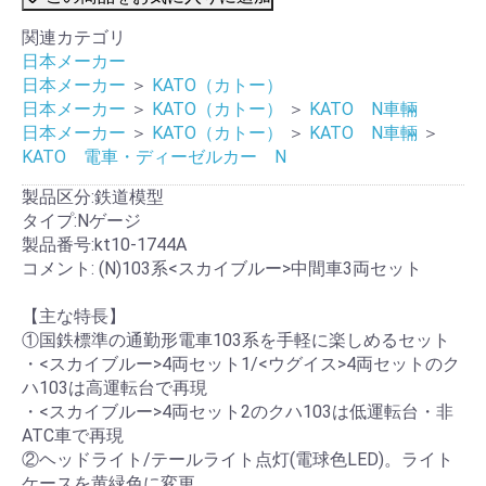
関連カテゴリ
日本メーカー
日本メーカー
＞
KATO（カトー）
日本メーカー
＞
KATO（カトー）
＞
KATO N車輛
日本メーカー
＞
KATO（カトー）
＞
KATO N車輛
＞
KATO 電車・ディーゼルカー N
製品区分:鉄道模型
タイプ:Nゲージ
製品番号:kt10-1744A
コメント: (N)103系<スカイブルー>中間車3両セット
【主な特長】
①国鉄標準の通勤形電車103系を手軽に楽しめるセット
・<スカイブルー>4両セット1/<ウグイス>4両セットのク
ハ103は高運転台で再現
・<スカイブルー>4両セット2のクハ103は低運転台・非
ATC車で再現
②ヘッドライト/テールライト点灯(電球色LED)。ライト
ケースを黄緑色に変更