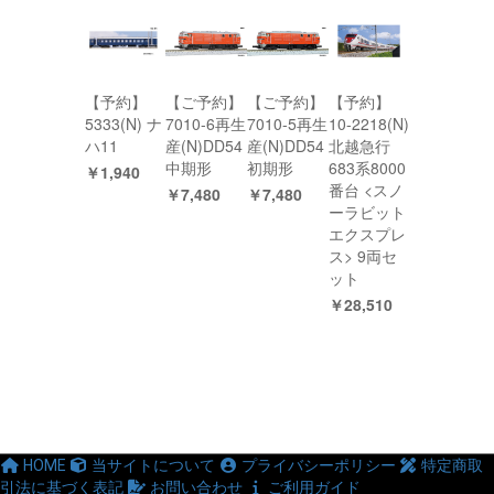
【予約】
【ご予約】
【ご予約】
【予約】
5333(N) ナ
7010-6再生
7010-5再生
10-2218(N)
ハ11
産(N)DD54
産(N)DD54
北越急行
中期形
初期形
683系8000
￥1,940
番台 <スノ
￥7,480
￥7,480
ーラビット
エクスプレ
ス> 9両セ
ット
￥28,510
HOME
当サイトについて
プライバシーポリシー
特定商取
引法に基づく表記
お問い合わせ
ご利用ガイド