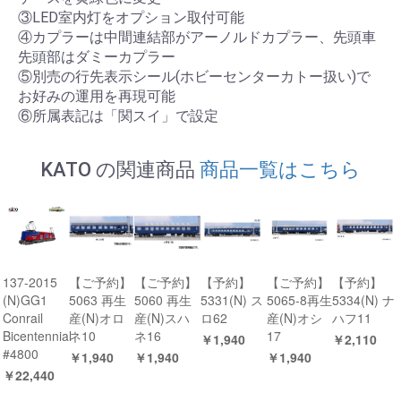
③LED室内灯をオプション取付可能
④カプラーは中間連結部がアーノルドカプラー、先頭車
先頭部はダミーカプラー
⑤別売の行先表示シール(ホビーセンターカトー扱い)で
お好みの運用を再現可能
⑥所属表記は「関スイ」で設定
KATO の関連商品
商品一覧はこちら
137-2015
【ご予約】
【ご予約】
【予約】
【ご予約】
【予約】
(N)GG1
5063 再生
5060 再生
5331(N) ス
5065-8再生
5334(N) ナ
Conrail
産(N)オロ
産(N)スハ
ロ62
産(N)オシ
ハフ11
Bicentennial
ネ10
ネ16
17
￥1,940
￥2,110
#4800
￥1,940
￥1,940
￥1,940
￥22,440