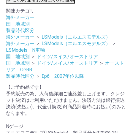
関連カテゴリ
海外メーカー
国 地域別
製品時代区分
海外メーカー
＞
LSModels（エルエスモデルズ）
海外メーカー
＞
LSModels（エルエスモデルズ）
＞
LSModels N車輛
国 地域別
＞
ドイツ/スイス/オーストリア
国 地域別
＞
ドイツ/スイス/オーストリア
＞
オースト
リア OeBB
製品時代区分
＞
Ep6 2007年位以降
【ご予約品です】
予約販売の為、入荷後詳細ご連絡差し上げます。クレジ
ット決済はご利用いただけません。決済方法は銀行振込
決済(先払い)、代金引換決済(商品到着時にお払い)のみと
なります。
Nゲージ
エルエスモデルズ(LSModels) 製品番号:ls97038-1N