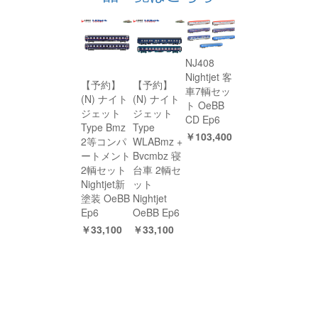
NJ408
Nightjet 客
【予約】
【予約】
車7輌セッ
(N) ナイト
(N) ナイト
ト OeBB
ジェット
ジェット
CD Ep6
Type Bmz
Type
￥103,400
2等コンパ
WLABmz +
ートメント
Bvcmbz 寝
2輌セット
台車 2輌セ
Nightjet新
ット
塗装 OeBB
Nightjet
Ep6
OeBB Ep6
￥33,100
￥33,100