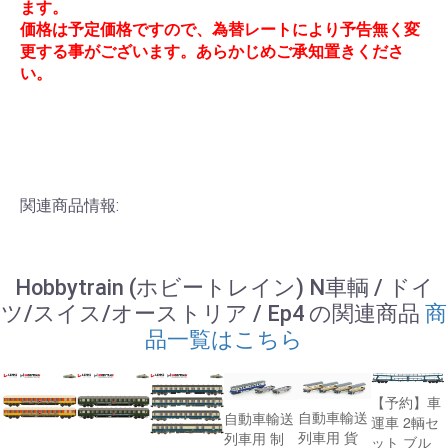
ます。
価格は予定価格ですので、為替レートにより予告無く変
更する事がございます。あらかじめご承知置きくださ
い。
関連商品情報:
Hobbytrain (ホビートレイン) N車輌 / ドイ
ツ/スイス/オーストリア / Ep4 の関連商品
商
品一覧はこちら
【予約】車
自動車輸送
自動車輸送
運車 2輌セ
列車用 貨
列車用 制
ット ブル