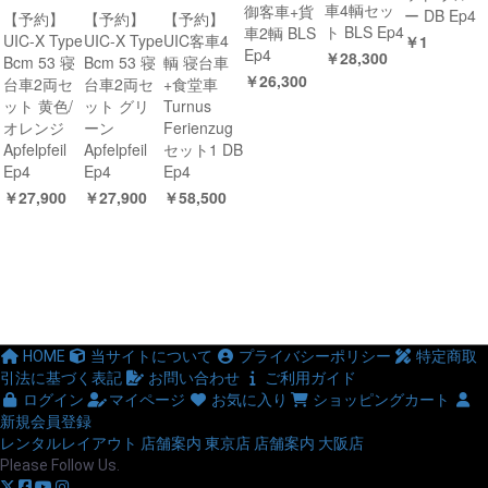
車4輌セッ
御客車+貨
ー DB Ep4
【予約】
【予約】
【予約】
ト BLS Ep4
車2輌 BLS
UIC-X Type
UIC-X Type
UIC客車4
￥1
Ep4
￥28,300
Bcm 53 寝
Bcm 53 寝
輌 寝台車
￥26,300
台車2両セ
台車2両セ
+食堂車
ット 黄色/
ット グリ
Turnus
オレンジ
ーン
Ferienzug
Apfelpfeil
Apfelpfeil
セット1 DB
Ep4
Ep4
Ep4
￥27,900
￥27,900
￥58,500
HOME
当サイトについて
プライバシーポリシー
特定商取
引法に基づく表記
お問い合わせ
ご利用ガイド
ログイン
マイページ
お気に入り
ショッピングカート
新規会員登録
レンタルレイアウト
店舗案内 東京店
店舗案内 大阪店
Please Follow Us.