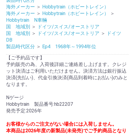
製品時代区分
海外メーカー
＞
Hobbytrain（ホビートレイン）
海外メーカー
＞
Hobbytrain（ホビートレイン）
＞
Hobbytrain N車輛
国 地域別
＞
ドイツ/スイス/オーストリア
国 地域別
＞
ドイツ/スイス/オーストリア
＞
ドイツ
DB
製品時代区分
＞
Ep4 1968年～1994年位
【ご予約品です】
予約販売の為、入荷後詳細ご連絡差し上げます。クレジ
ット決済はご利用いただけません。決済方法は銀行振込
決済(先払い)、代金引換決済(商品到着時にお払い)のみと
なります。
Nゲージ
Hobbytrain 製品番号:hb22207
発売予定:2026年
お客様からのご注文がない場合には入荷しません。
本商品は2026年度の新製品(未発売)でご予約商品となり