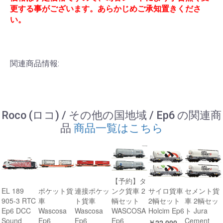
更する事がございます。あらかじめご承知置きくださ
い。
関連商品情報:
Roco (ロコ) / その他の国地域 / Ep6 の関連商
品
商品一覧はこちら
【予約】タ
EL 189
ポケット貨
連接ポケッ
サイロ貨車
セメント貨
ンク貨車 2
905-3 RTC
車
ト貨車
2輌セット
車 2輌セッ
輌セット
Ep6 DCC
Wascosa
Wascosa
Holcim Ep6
ト Jura
WASCOSA
Sound
Ep6
Ep6
Cement
Ep6
￥22,000