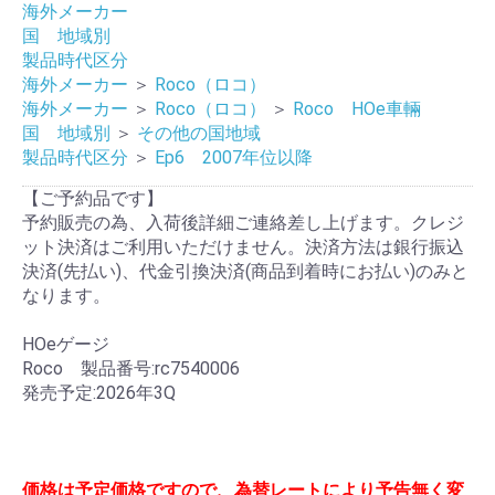
海外メーカー
国 地域別
製品時代区分
海外メーカー
＞
Roco（ロコ）
海外メーカー
＞
Roco（ロコ）
＞
Roco HOe車輛
国 地域別
＞
その他の国地域
製品時代区分
＞
Ep6 2007年位以降
【ご予約品です】
予約販売の為、入荷後詳細ご連絡差し上げます。クレジ
ット決済はご利用いただけません。決済方法は銀行振込
決済(先払い)、代金引換決済(商品到着時にお払い)のみと
なります。
HOeゲージ
Roco 製品番号:rc7540006
発売予定:2026年3Q
価格は予定価格ですので、為替レートにより予告無く変