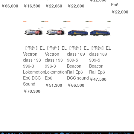
Ep6
￥66,000
￥16,500
￥22,660
￥22,800
￥22,000
【予約】EL
【予約】EL
【予約】EL
【予約】EL
Vectron
Vectron
class 189
class 189
class 193
class 193
909-5
909-5
996-3
996-3
Beacon
Beacon
Lokomotion
Lokomotion
Rail Ep6
Rail Ep6
Ep6 DCC
Ep6
DCC sound
￥47,500
Sound
￥51,300
￥66,500
￥70,300