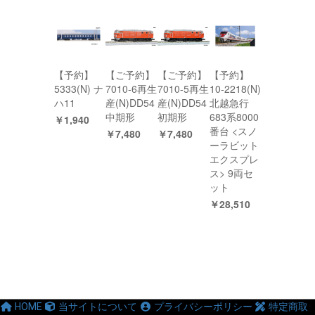
【予約】
【ご予約】
【ご予約】
【予約】
5333(N) ナ
7010-6再生
7010-5再生
10-2218(N)
ハ11
産(N)DD54
産(N)DD54
北越急行
中期形
初期形
683系8000
￥1,940
番台 <スノ
￥7,480
￥7,480
ーラビット
エクスプレ
ス> 9両セ
ット
￥28,510
HOME
当サイトについて
プライバシーポリシー
特定商取