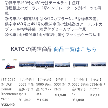
⑦供奉車460号と461号はテールライト点灯
⑧屋根上のガーランド形ベンチレーターを別パーツで再
現
⑨各車の中間連結部はKATOカプラーN JPを標準装備。
供奉車460号と461号の機関車側の連結器はアーノルドカ
プラーを標準装備。端梁付ダミーカプラー付属
⑩客車5両+機関車1両が収納可能なブック形ケース採用
KATO の関連商品
商品一覧はこちら
137-2015
【ご予約】
【ご予約】
【予約】
【ご予約】
【予約】
(N)GG1
5063 再生
5060 再生
5331(N) ス
5065-8再生
5334(N) ナ
Conrail
産(N)オロ
産(N)スハ
ロ62
産(N)オシ
ハフ11
Bicentennial
ネ10
ネ16
17
￥1,940
￥2,110
#4800
￥1,940
￥1,940
￥1,940
￥22,440