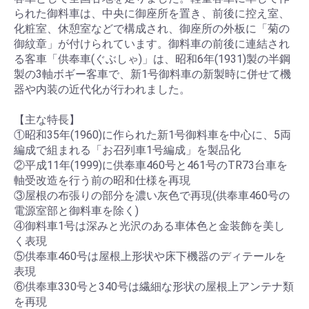
られた御料車は、中央に御座所を置き、前後に控え室、
化粧室、休憩室などで構成され、御座所の外板に「菊の
御紋章」が付けられています。御料車の前後に連結され
る客車「供奉車(ぐぶしゃ)」は、昭和6年(1931)製の半鋼
製の3軸ボギー客車で、新1号御料車の新製時に併せて機
器や内装の近代化が行われました。
【主な特長】
①昭和35年(1960)に作られた新1号御料車を中心に、5両
編成で組まれる「お召列車1号編成」を製品化
②平成11年(1999)に供奉車460号と461号のTR73台車を
軸受改造を行う前の昭和仕様を再現
③屋根の布張りの部分を濃い灰色で再現(供奉車460号の
電源室部と御料車を除く)
④御料車1号は深みと光沢のある車体色と金装飾を美し
く表現
⑤供奉車460号は屋根上形状や床下機器のディテールを
表現
⑥供奉車330号と340号は繊細な形状の屋根上アンテナ類
を再現