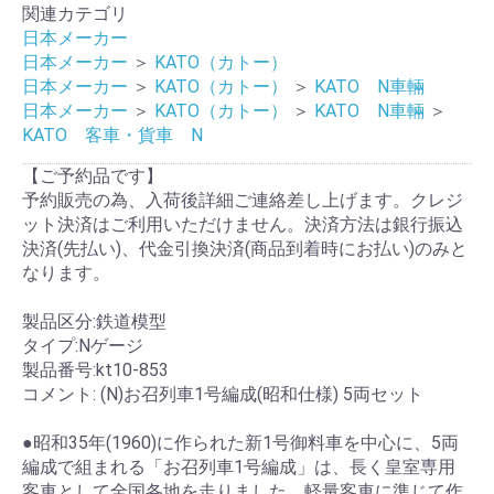
関連カテゴリ
日本メーカー
日本メーカー
＞
KATO（カトー）
日本メーカー
＞
KATO（カトー）
＞
KATO N車輛
日本メーカー
＞
KATO（カトー）
＞
KATO N車輛
＞
KATO 客車・貨車 N
【ご予約品です】
予約販売の為、入荷後詳細ご連絡差し上げます。クレジ
ット決済はご利用いただけません。決済方法は銀行振込
決済(先払い)、代金引換決済(商品到着時にお払い)のみと
なります。
製品区分:鉄道模型
タイプ:Nゲージ
製品番号:kt10-853
コメント: (N)お召列車1号編成(昭和仕様) 5両セット
●昭和35年(1960)に作られた新1号御料車を中心に、5両
編成で組まれる「お召列車1号編成」は、長く皇室専用
客車として全国各地を走りました。軽量客車に準じて作