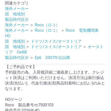
関連カテゴリ
海外メーカー
国 地域別
製品時代区分
海外メーカー
＞
Roco（ロコ）
海外メーカー
＞
Roco（ロコ）
＞
Roco 電気機関車
HO
国 地域別
＞
ドイツ/スイス/オーストリア
国 地域別
＞
ドイツ/スイス/オーストリア
＞
オースト
リア OeBB
製品時代区分
＞
Ep6 2007年位以降
【ご予約品です】
予約販売の為、入荷後詳細ご連絡差し上げます。クレジ
ット決済はご利用いただけません。決済方法は銀行振込
決済(先払い)、代金引換決済(商品到着時にお払い)のみと
なります。
HOゲージ
Roco 製品番号:rc7500103
発売予定:2026年4Q