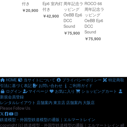
付き
Ep6 室内灯
周年記念ラ
ROCO 66
付き
ッピング
周年記念ラ
￥20,900
OeBB Ep6
ッピング
￥42,900
DCC
OeBB Ep6
Sound
DCC
Sound
￥75,900
￥75,900
HOME
当サイトについて
プライバシーポリシー
特定商取
引法に基づく表記
お問い合わせ
ご利用ガイド
ログイン
マイページ
お気に入り
ショッピングカート
新規会員登録
レンタルレイアウト
店舗案内 東京店
店舗案内 大阪店
Please Follow Us.
鉄道模型・外国型鉄道模型の通販｜エルマートレイン
copyright (c) 鉄道模型・外国型鉄道模型の通販｜エルマートレイン all