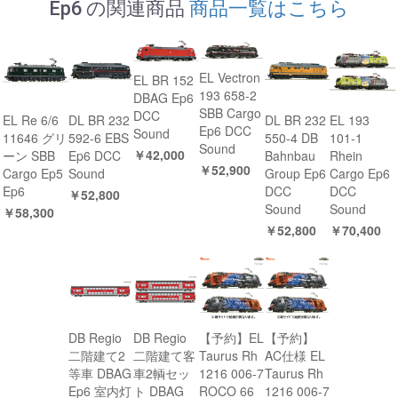
Ep6 の関連商品
商品一覧はこちら
EL Vectron
EL BR 152
193 658-2
DBAG Ep6
SBB Cargo
DCC
EL Re 6/6
DL BR 232
DL BR 232
EL 193
Ep6 DCC
Sound
11646 グリ
592-6 EBS
550-4 DB
101-1
Sound
￥42,000
ーン SBB
Ep6 DCC
Bahnbau
Rhein
￥52,900
Cargo Ep5
Sound
Group Ep6
Cargo Ep6
Ep6
DCC
DCC
￥52,800
Sound
Sound
￥58,300
￥52,800
￥70,400
DB Regio
DB Regio
【予約】EL
【予約】
二階建て2
二階建て客
Taurus Rh
AC仕様 EL
等車 DBAG
車2輌セッ
1216 006-7
Taurus Rh
Ep6 室内灯
ト DBAG
ROCO 66
1216 006-7