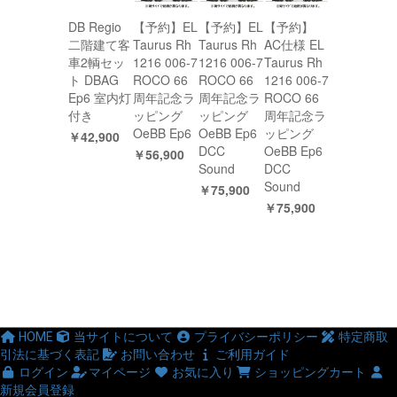
DB Regio
【予約】EL
【予約】EL
【予約】
二階建て客
Taurus Rh
Taurus Rh
AC仕様 EL
車2輌セッ
1216 006-7
1216 006-7
Taurus Rh
ト DBAG
ROCO 66
ROCO 66
1216 006-7
Ep6 室内灯
周年記念ラ
周年記念ラ
ROCO 66
付き
ッピング
ッピング
周年記念ラ
OeBB Ep6
OeBB Ep6
ッピング
￥42,900
DCC
OeBB Ep6
￥56,900
Sound
DCC
Sound
￥75,900
￥75,900
HOME
当サイトについて
プライバシーポリシー
特定商取
引法に基づく表記
お問い合わせ
ご利用ガイド
ログイン
マイページ
お気に入り
ショッピングカート
新規会員登録