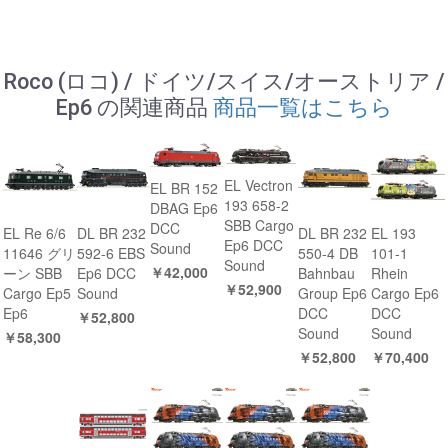
Roco (ロコ) / ドイツ/スイス/オーストリア /
Ep6 の関連商品
商品一覧はこちら
EL Vectron
EL BR 152
193 658-2
DBAG Ep6
SBB Cargo
DCC
EL Re 6/6
DL BR 232
DL BR 232
EL 193
Ep6 DCC
Sound
11646 グリ
592-6 EBS
550-4 DB
101-1
Sound
￥42,000
ーン SBB
Ep6 DCC
Bahnbau
Rhein
￥52,900
Cargo Ep5
Sound
Group Ep6
Cargo Ep6
Ep6
DCC
DCC
￥52,800
Sound
Sound
￥58,300
￥52,800
￥70,400