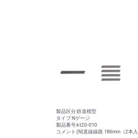
製品区分:鉄道模型
タイプ:Nゲージ
製品番号:kt20-010
コメント:(N)直線線路 186mm（2本