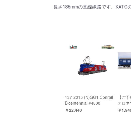
長さ186mmの直線線路です。KA
137-2015 (N)GG1 Conrail
【ご予約
Bicentennial #4800
オロネ
￥22,440
￥1,94