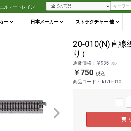
エルマートレイン
カー
日本メーカー
ストラクチャー 他
20-010(N)直
り）
通常価格：￥935
税込
￥750
税込
商品コード：
kt20-010
－