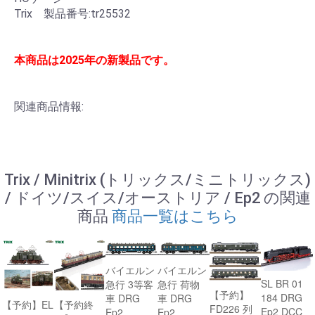
Trix 製品番号:tr25532
本商品は2025年の新製品です。
関連商品情報:
Trix / Minitrix (トリックス/ミニトリックス)
/ ドイツ/スイス/オーストリア / Ep2 の関連
商品
商品一覧はこちら
バイエルン
バイエルン
SL BR 01
急行 3等客
急行 荷物
【予約】
184 DRG
車 DRG
車 DRG
【予約】EL
【予約終
FD226 列
Ep2 DCC
Ep2
Ep2