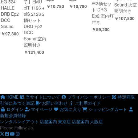
EG 524
了】EMU
車3輌セッ
Sound 火室
￥10,780
￥10,780
HALLE
elT 1126 +
ト DRG
照明付き
DRB Ep2
elS 2126 2
Ep2 室内灯
￥107,800
DCC
輌セット
付き
Sound
DRG Ep2
￥59,200
DCC
￥97,300
Sound 室内
照明付き
￥121,400
HOME
当サイトについて
プライバシーポリシー
特定商取
引法に基づく表記
お問い合わせ
ご利用ガイド
ログイン
マイページ
お気に入り
ショッピングカート
新規会員登録
レンタルレイアウト
店舗案内 東京店
店舗案内 大阪店
Please Follow Us.