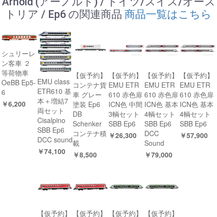
Arnold (アーノルド) / ドイツ/スイス/オース
トリア / Ep6 の関連商品
商品一覧はこちら
シュリーレ
ン客車 ２
等荷物車
【仮予約】
【仮予約】
【仮予約】
【仮予約】
EMU class
OeBB Ep5-
コンテナ貨
EMU ETR
EMU ETR
EMU ETR
ETR610 基
6
車 グレー
610 赤色扉
610 赤色扉
610 赤色扉
本＋増結7
￥6,200
塗装 Ep6
ICN色 中間
ICN色 基本
ICN色 基本
両セット
DB
3輌セット
4輌セット
4輌セット
Cisalpino
Schenker
SBB Ep6
SBB Ep6
SBB Ep6
SBB Ep6
コンテナ積
DCC
￥26,300
￥57,900
DCC sound
載
Sound
￥74,100
￥8,500
￥79,000
【仮予約】
【仮予約】
【仮予約】
【仮予約】