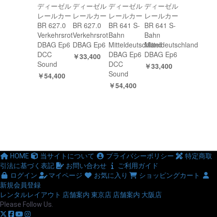
ディーゼル
ディーゼル
ディーゼル
ディーゼル
レールカー
レールカー
レールカー
レールカー
BR 627.0
BR 627.0
BR 641 S-
BR 641 S-
Verkehrsrot
Verkehrsrot
Bahn
Bahn
DBAG Ep6
DBAG Ep6
Mitteldeutschland
Mitteldeutschland
DCC
DBAG Ep6
DBAG Ep6
￥33,400
Sound
DCC
￥33,400
Sound
￥54,400
￥54,400
HOME
当サイトについて
プライバシーポリシー
特定商取
引法に基づく表記
お問い合わせ
ご利用ガイド
ログイン
マイページ
お気に入り
ショッピングカート
新規会員登録
レンタルレイアウト
店舗案内 東京店
店舗案内 大阪店
Please Follow Us.