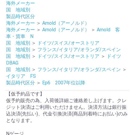
海外メーカー
国 地域別
製品時代区分
海外メーカー
＞
Arnold（アーノルド）
海外メーカー
＞
Arnold（アーノルド）
＞
Arnold 客
車・貨車 N
国 地域別
＞
ドイツ/スイス/オーストリア
国 地域別
＞
フランス/イタリア/オランダ/スペイン
国 地域別
＞
ドイツ/スイス/オーストリア
＞
ドイツ
DBAG
国 地域別
＞
フランス/イタリア/オランダ/スペイン
＞
イタリア FS
製品時代区分
＞
Ep6 2007年位以降
【仮予約品です】
仮予約販売の為、入荷後詳細ご連絡差し上げます。クレ
ジット決済はご利用いただけません。決済方法は銀行振
込決済(先払い)、代金引換決済(商品到着時にお払い)のみ
となります。
Nゲージ