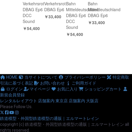
Verkehrsrot
Verkehrsrot
Bahn
Bahn
DBAG Ep6
DBAG Ep6
Mitteldeutschland
Mitteldeutschland
DCC
DBAG Ep6
DBAG Ep6
￥33,400
Sound
DCC
￥33,400
Sound
￥54,400
￥54,400
HOME
当サイトについて
プライバシーポリシー
特定商取
引法に基づく表記
お問い合わせ
ご利用ガイド
ログイン
マイページ
お気に入り
ショッピングカート
新規会員登録
レンタルレイアウト
店舗案内 東京店
店舗案内 大阪店
Please Follow Us.
鉄道模型・外国型鉄道模型の通販｜エルマートレイン
copyright (c) 鉄道模型・外国型鉄道模型の通販｜エルマートレイン all
rights reserved.