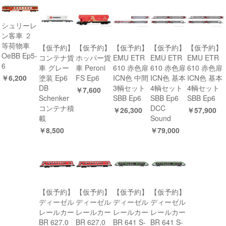
シュリーレ
ン客車 ２
等荷物車
【仮予約】
【仮予約】
【仮予約】
【仮予約】
【仮予約】
OeBB Ep5-
コンテナ貨
ホッパー貨
EMU ETR
EMU ETR
EMU ETR
6
車 グレー
車 Peroni
610 赤色扉
610 赤色扉
610 赤色扉
￥6,200
塗装 Ep6
FS Ep6
ICN色 中間
ICN色 基本
ICN色 基本
DB
3輌セット
4輌セット
4輌セット
￥7,600
Schenker
SBB Ep6
SBB Ep6
SBB Ep6
コンテナ積
DCC
￥26,300
￥57,900
載
Sound
￥8,500
￥79,000
【仮予約】
【仮予約】
【仮予約】
【仮予約】
ディーゼル
ディーゼル
ディーゼル
ディーゼル
レールカー
レールカー
レールカー
レールカー
BR 627.0
BR 627.0
BR 641 S-
BR 641 S-