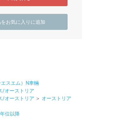
品をお気に入りに追加
ーエスエム）N車輛
ス/オーストリア
ス/オーストリア
＞
オーストリア
07年位以降