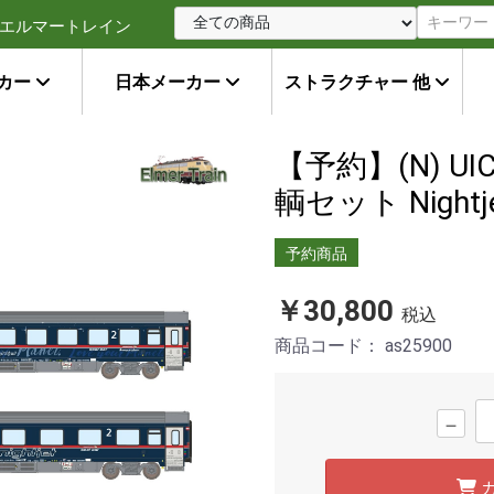
エルマートレイン
カー
日本メーカー
ストラクチャー 他
【予約】(N) UIC-
輌セット Nightj
予約商品
￥30,800
税込
商品コード：
as25900
－