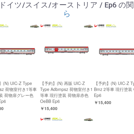
/ ドイツ/スイス/オーストリア / Ep6 
ら
N) UIC-Z Type
【予約】(N) 再販 UIC-Z
【予約】(N) UIC-Z T
psz 荷物室付き1等車
Type Adbmpsz 荷物室付き1
Bmz 2等車 現行塗装 
装 荷物扉グレー色
等車 現行塗装 荷物扉赤色
Ep6
Ep6
OeBB Ep6
￥15,400
00
￥15,400