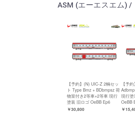
ASM (エーエスエム) 
【予約】(N) UIC-Z 2輌セッ
【予約】(
ト Type Bmz + BDbmpsz 荷
Adbm
物室付き2等車+2等車 現行
現行塗
塗装 旧ロゴ OeBB Ep6
OeBB 
￥30,800
￥15,4