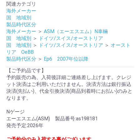
関連カテゴリ
海外メーカー
国 地域別
製品時代区分
海外メーカー
＞
ASM（エーエスエム）N車輛
国 地域別
＞
ドイツ/スイス/オーストリア
国 地域別
＞
ドイツ/スイス/オーストリア
＞
オースト
リア OeBB
製品時代区分
＞
Ep6 2007年位以降
【ご予約品です】
予約販売の為、入荷後詳細ご連絡差し上げます。クレジ
ット決済はご利用いただけません。決済方法は銀行振込
決済(先払い)、代金引換決済(商品到着時にお払い)のみと
なります。
Nゲージ
エーエスエム(ASM) 製品番号:as198181
発売予定:2026年
ご予約分のみ入荷する事がございます。