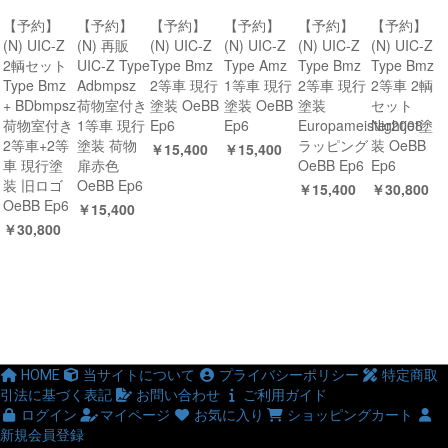
【予約】
【予約】
【予約】
【予約】
【予約】
【予約】
(N) UIC-Z
(N) 再販
(N) UIC-Z
(N) UIC-Z
(N) UIC-Z
(N) UIC-Z
2輌セット
UIC-Z Type
Type Bmz
Type Amz
Type Bmz
Type Bmz
Type Bmz
Adbmpsz
2等車 現行
1等車 現行
2等車 現行
2等車 2輌
+ BDbmpsz
荷物室付き
塗装 OeBB
塗装 OeBB
塗装
セット
荷物室付き
1等車 現行
Ep6
Ep6
Europameister2008
Nightjet塗
2等車+2等
塗装 荷物
ラッピング
装 OeBB
￥15,400
￥15,400
車 現行塗
扉赤色
OeBB Ep6
Ep6
装 旧ロゴ
OeBB Ep6
￥15,400
￥30,800
OeBB Ep6
￥15,400
￥30,800
HOME
当サイトについて
プライバシーポリシー
特定商取
引法に基づく表記
お問い合わせ
ご利用ガイド
ログイン
マイページ
お気に入り
ショッピングカート
新規会員登録