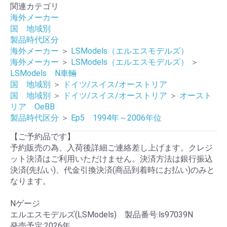
関連カテゴリ
海外メーカー
国 地域別
製品時代区分
海外メーカー
＞
LSModels（エルエスモデルズ）
海外メーカー
＞
LSModels（エルエスモデルズ）
＞
LSModels N車輛
国 地域別
＞
ドイツ/スイス/オーストリア
国 地域別
＞
ドイツ/スイス/オーストリア
＞
オースト
リア OeBB
製品時代区分
＞
Ep5 1994年～2006年位
【ご予約品です】
予約販売の為、入荷後詳細ご連絡差し上げます。クレジ
ット決済はご利用いただけません。決済方法は銀行振込
決済(先払い)、代金引換決済(商品到着時にお払い)のみと
なります。
Nゲージ
エルエスモデルズ(LSModels) 製品番号:ls97039N
発売予定:2026年