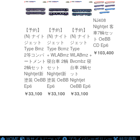
NJ408
Nightjet 客
【予約】
【予約】
【予約】
車7輌セッ
(N) ナイト
(N) ナイト
(N) ナイト
ト OeBB
ジェット
ジェット
ジェット
CD Ep6
Type Bmz
Type Bcmz
Type
￥103,400
2等コンパ
+ WLABmz
WLABmz +
ートメント
寝台車 2輌
Bvcmbz 寝
2輌セット
セット
台車 2輌セ
Nightjet新
Nightjet新
ット
塗装 OeBB
塗装 OeBB
Nightjet
Ep6
Ep6
OeBB Ep6
￥33,100
￥33,100
￥33,100
HOME
当サイトについて
プライバシーポリシー
特定商取